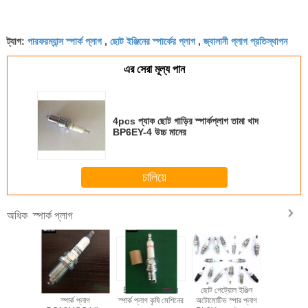
পারফরম্যান্স স্পার্ক প্লাগ
ছোট ইঞ্জিনের স্পার্কের প্লাগ
জ্বালানী প্লাগ প্রতিস্থাপন
ট্যাগ:
,
,
এর সেরা মূল্য পান
4pcs প্যাক ছোট গাড়ির স্পার্কপ্লাগ তামা খাদ
BP6EY-4 উচ্চ মানের
চালিয়ে
স্পার্ক প্লাগ
অধিক
সাদা 56028236AA
BL15Y ছোট ইঞ্জিন
ছোট পেট্রোল ইঞ্জিন
সাদা 5602
স্পার্ক প্লাগ
স্পার্ক প্লাগ কৃষি মেশিনের
অটোমোটিভ স্পার প্লাগ
স্পার্ক প