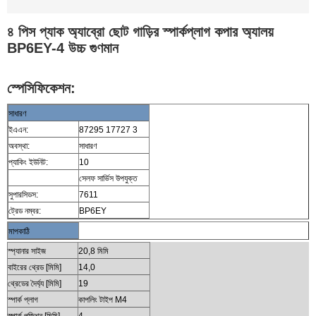
৪ পিস প্যাক অ্যাব্রো ছোট গাড়ির স্পার্কপ্লাগ কপার অ্যালয়
BP6EY-4 উচ্চ গুণমান
স্পেসিফিকেশন:
সাধারণ
ইএএন:
87295 17727 3
অবস্থা:
সাধারণ
প্যাকিং ইউনিট:
10
সেলফ সার্ভিস উপযুক্ত
সুপারসিডস:
7611
ট্রেড নম্বর:
BP6EY
মাপকাঠি
স্প্যানার সাইজ
20,8 মিমি
বাইরের থ্রেড [মিমি]
14,0
থ্রেডের দৈর্ঘ্য [মিমি]
19
স্পার্ক প্লাগ
কাপলিং টাইপ M4
স্পার্ক পজিশন [মিমি]
4