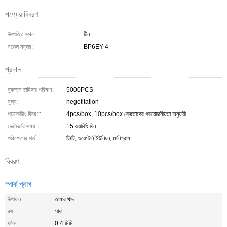
পণ্যের বিবরণ
উৎপত্তি স্থল:
চীন
মডেল নম্বার:
BP6EY-4
প্রদান
ন্যূনতম চাহিদার পরিমাণ:
5000PCS
মূল্য:
negotitation
প্যাকেজিং বিবরণ:
4pcs/box, 10pcs/box ক্রেতাদের প্রয়োজনীয়তা অনুযায়ী
ডেলিভারি সময়:
15 ওয়ার্কিং দিন
পরিশোধের শর্ত:
টি/টি, ওয়েস্টার্ন ইউনিয়ন, মানিগ্রাম
বিবরণ
স্পার্ক প্লাগ
উপাদান:
তামার খাদ
রঙ:
সাদা
ফাঁক:
0.4 মিমি