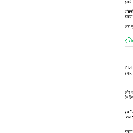
हमारे
अंतर्
हमारी
अब एक
इति
Cixi 
हमारा 
और क
के लि
हम "प
"अंदर
हमारा