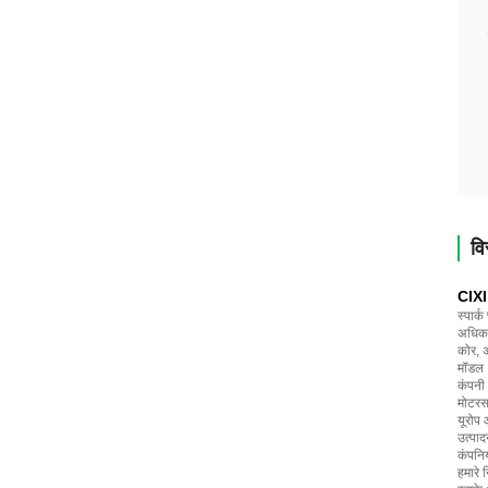
वि
CIXI
स्पार्
अधिक क
कोर, अ
मॉडल
कंपनी 
मोटरसा
यूरोप औ
उत्पाद
कंपनिय
हमारे 