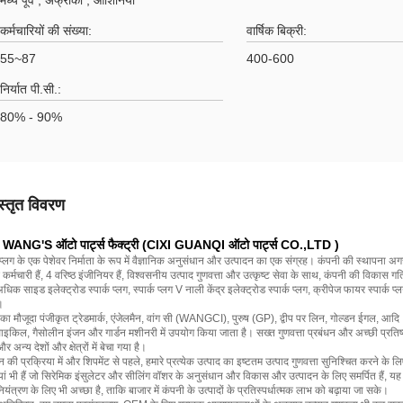
मध्य पूर्व , अफ्रीका , ओशिनिया
कर्मचारियों की संख्या:
वार्षिक बिक्री:
55~87
400-600
निर्यात पी.सी.:
80% - 90%
स्तृत विवरण
 WANG'S ऑटो पार्ट्स फैक्ट्री (CIXI GUANQI ऑटो पार्ट्स CO.,LTD )
क प्लग के एक पेशेवर निर्माता के रूप में वैज्ञानिक अनुसंधान और उत्पादन का एक संग्रह। कंपनी की स्थापना अग
र्मचारी हैं, 4 वरिष्ठ इंजीनियर हैं, विश्वसनीय उत्पाद गुणवत्ता और उत्कृष्ट सेवा के साथ, कंपनी की विकास 
धिक साइड इलेक्ट्रोड स्पार्क प्लग, स्पार्क प्लग V नाली केंद्र इलेक्ट्रोड स्पार्क प्लग, क्रीपेज फायर स्पार्
।
का मौजूदा पंजीकृत ट्रेडमार्क, एंजेलमैन, वांग सी (WANGCI), पुरुष (GP), द्वीप पर लिन, गोल्डन ईगल, आदि। क
इकिल, गैसोलीन इंजन और गार्डन मशीनरी में उपयोग किया जाता है। सख्त गुणवत्ता प्रबंधन और अच्छी प्रतिष्ठा के
र अन्य देशों और क्षेत्रों में बेचा गया है।
न की प्रक्रिया में और शिपमेंट से पहले, हमारे प्रत्येक उत्पाद का इष्टतम उत्पाद गुणवत्ता सुनिश्चित करने 
ां भी हैं जो सिरेमिक इंसुलेटर और सीलिंग वॉशर के अनुसंधान और विकास और उत्पादन के लिए समर्पित हैं, यह न 
नियंत्रण के लिए भी अच्छा है, ताकि बाजार में कंपनी के उत्पादों के प्रतिस्पर्धात्मक लाभ को बढ़ाया जा सके।