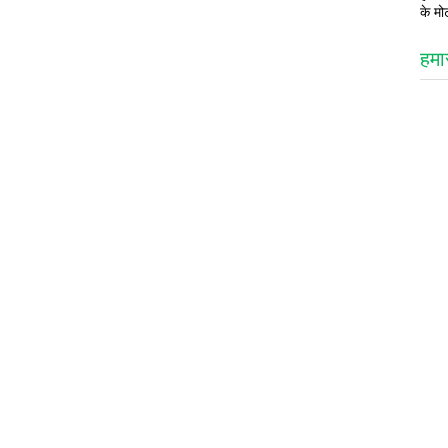
के मो
हमा