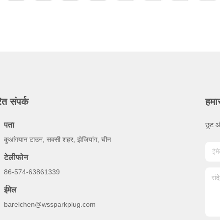
ित संपर्क
हमा
पता
छूट औ
कुआंगयान टाउन, सक्सी शहर, झेजियांग, चीन
टेलीफोन
86-574-63861339
ईमेल
barelchen@wssparkplug.com