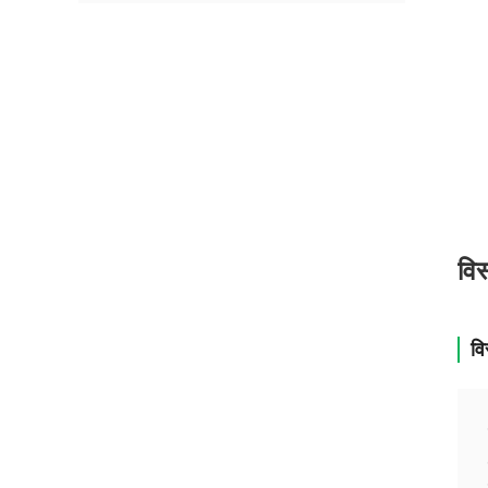
विस
वि