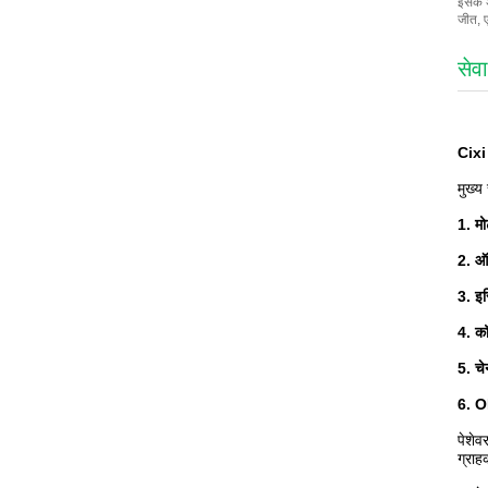
इसके 
जीत, 
सेवा
Cixi 
मुख्य 
1. मो
2. ऑट
3. इर
4. कॉ
5. चे
6. OE
पेशेव
ग्राह