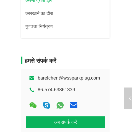
कंपनी प्रोफ़ाइल
कारखाने का दौरा
गुणवत्ता नियंत्रण
हमसे संपर्क करें
barelchen@wssparkplug.com
86-574-63861339
अब संपर्क करें