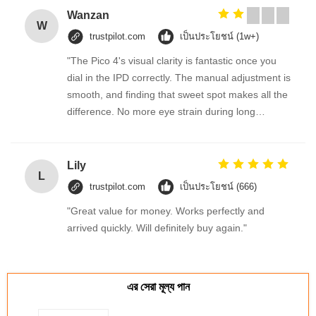
Wanzan
W
trustpilot.com
เป็นประโยชน์ (1w+)
"The Pico 4's visual clarity is fantastic once you
dial in the IPD correctly. The manual adjustment is
smooth, and finding that sweet spot makes all the
difference. No more eye strain during long
sessions. Highly recommend taking the time to set
it up properly!""The Pico 4's visual clarity is
fantastic once you dial in the IPD correctly. The
Lily
L
manual adjustment is smooth, and finding that
trustpilot.com
เป็นประโยชน์ (666)
sweet spot makes all the difference. No more eye
"Great value for money. Works perfectly and
strain during long sessions. Highly recommend
arrived quickly. Will definitely buy again."
taking the time to set it up properly!""The Pico 4's
visual clarity is fantastic once you dial in the IPD
correctly. The manual adjustment is smooth, and
finding that sweet spot makes all the difference.
এর সেরা মূল্য পান
No more eye strain during long sessions. Highly
recommend taking the time to set it up