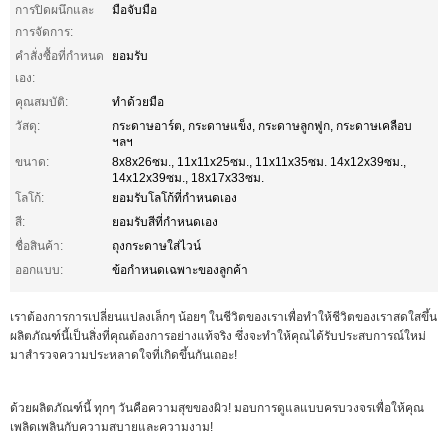
การปิดผนึกและ
มือจับมือ
การจัดการ:
คำสั่งซื้อที่กำหนด
ยอมรับ
เอง:
คุณสมบัติ:
ทำด้วยมือ
วัสดุ:
กระดาษอาร์ต, กระดาษแข็ง, กระดาษลูกฟูก, กระดาษเคลือบ
ฯลฯ
ขนาด:
8x8x26ซม., 11x11x25ซม., 11x11x35ซม. 14x12x39ซม.,
14x12x39ซม., 18x17x33ซม.
โลโก้:
ยอมรับโลโก้ที่กำหนดเอง
สี:
ยอมรับสีที่กำหนดเอง
ชื่อสินค้า:
ถุงกระดาษใส่ไวน์
ออกแบบ:
ข้อกำหนดเฉพาะของลูกค้า
เราต้องการการเปลี่ยนแปลงเล็กๆ น้อยๆ ในชีวิตของเราเพื่อทำให้ชีวิตของเราสดใสขึ้น
ผลิตภัณฑ์นี้เป็นสิ่งที่คุณต้องการอย่างแท้จริง ซึ่งจะทำให้คุณได้รับประสบการณ์ใหม่
มาสำรวจความประหลาดใจที่เกิดขึ้นกันเถอะ!
ด้วยผลิตภัณฑ์นี้ ทุกๆ วันคือความสุขของผิว! มอบการดูแลแบบครบวงจรเพื่อให้คุณ
เพลิดเพลินกับความสบายและความงาม!