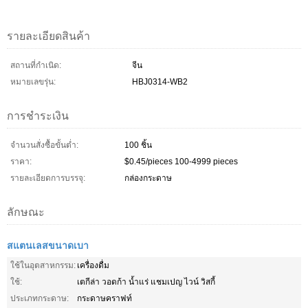
รายละเอียดสินค้า
สถานที่กำเนิด:
จีน
หมายเลขรุ่น:
HBJ0314-WB2
การชำระเงิน
จำนวนสั่งซื้อขั้นต่ำ:
100 ชิ้น
ราคา:
$0.45/pieces 100-4999 pieces
รายละเอียดการบรรจุ:
กล่องกระดาษ
ลักษณะ
สแตนเลสขนาดเบา
ใช้ในอุตสาหกรรม:
เครื่องดื่ม
ใช้:
เตกีล่า วอดก้า น้ำแร่ แชมเปญ ไวน์ วิสกี้
ประเภทกระดาษ:
กระดาษคราฟท์