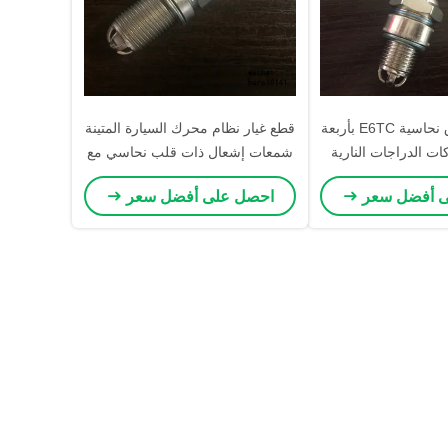
شمعات احتراق نحاسية E6TC بأربعة
قطع غيار نظام محرك السيارة المتينة
ت الدراجات النارية
شمعات إشعال ذات قلب نحاسي مع
كات الصغيرة
4 أقطاب كهربائية BOSCH FR78X
ى أفضل سعر
احصل على أفضل سعر