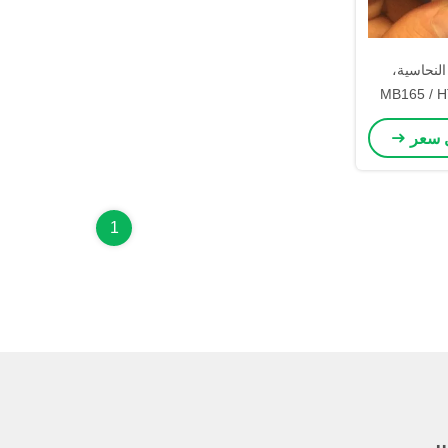
النحاسية،
لإشعال MB165 / HT65
F7RTC F8RTC R
 سعر
BPR6ES 
1