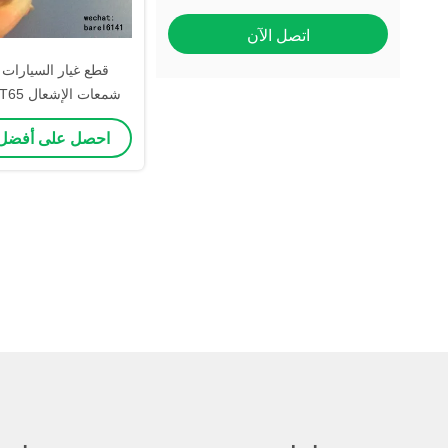
اتصل الآن
قطع غيار السيارات 
شمعات ا
للسيارات N9YC
احصل على أفضل
W20EPR-U WR6DC