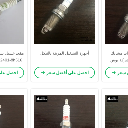
رات مشابك
أجهزة التشغيل المزينة بالنيكل
لشركة بوش
WR8LTC O
س
 سعر
احصل على أفضل سعر
احصل عل