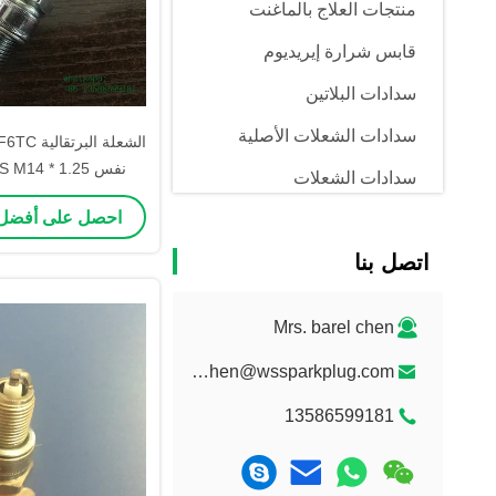
منتجات العلاج بالماغنت
قابس شرارة إيريديوم
سدادات البلاتين
سدادات الشعلات الأصلية
سدادات الشعلات
قصيرة
احصل على أفضل
شرارة المكونات
اتصل بنا
سدادات الشعلات من بيجو
Mrs. barel chen
barelchen@wssparkplug.com
13586599181