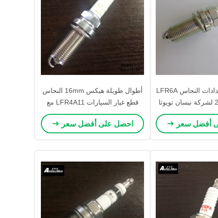
مقعد غسيل سدادات النحاس LFR6A
أطوال طويلة هيكس 16mm النحاس
22401-8h516 لشركة نيسان تويوتا
قطع غيار السيارات LFR4A11 مع
يتروين
النحاس
ى أفضل سعر
احصل على أفضل سعر