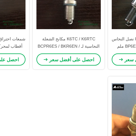
الشعلة البرتقالية F6TC نصل النحاس
K6TC / K6RTC مكابح الشعلة
نفس BP6ES M14 * 1.25 ملم
النحاسية لـ BCPR6ES / BKR6EN /
أقطاب لمحركا
BCPR7EY
والمحر
 سعر
احصل على أفضل سعر
احصل عل