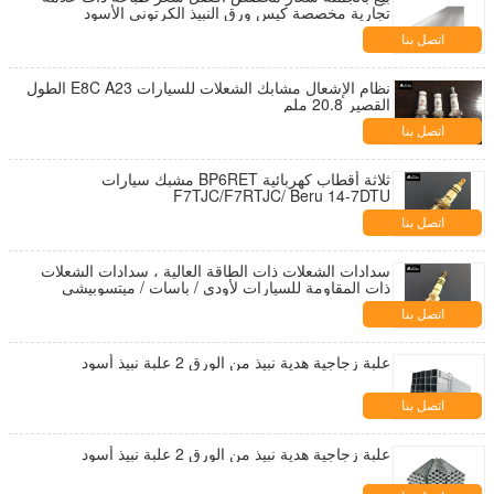
تجارية مخصصة كيس ورق النبيذ الكرتوني الأسود
اتصل بنا
نظام الإشعال مشابك الشعلات للسيارات E8C A23 الطول
القصير 20.8 ملم
اتصل بنا
ثلاثة أقطاب كهربائية BP6RET مشبك سيارات
F7TJC/F7RTJC/ Beru 14-7DTU
اتصل بنا
سدادات الشعلات ذات الطاقة العالية ، سدادات الشعلات
ذات المقاومة للسيارات لأودي / باسات / ميتسوبيشي
K7RTC
اتصل بنا
علبة زجاجية هدية نبيذ من الورق 2 علبة نبيذ أسود
اتصل بنا
علبة زجاجية هدية نبيذ من الورق 2 علبة نبيذ أسود