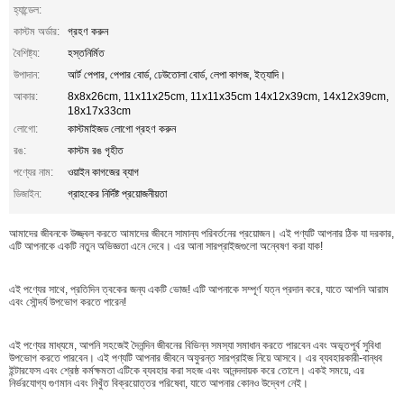
হ্যান্ডেল:
কাস্টম অর্ডার:
গ্রহণ করুন
বৈশিষ্ট্য:
হস্তনির্মিত
উপাদান:
আর্ট পেপার, পেপার বোর্ড, ঢেউতোলা বোর্ড, লেপা কাগজ, ইত্যাদি।
আকার:
8x8x26cm, 11x11x25cm, 11x11x35cm 14x12x39cm, 14x12x39cm,
18x17x33cm
লোগো:
কাস্টমাইজড লোগো গ্রহণ করুন
রঙ:
কাস্টম রঙ গৃহীত
পণ্যের নাম:
ওয়াইন কাগজের ব্যাগ
ডিজাইন:
গ্রাহকের নির্দিষ্ট প্রয়োজনীয়তা
আমাদের জীবনকে উজ্জ্বল করতে আমাদের জীবনে সামান্য পরিবর্তনের প্রয়োজন। এই পণ্যটি আপনার ঠিক যা দরকার,
এটি আপনাকে একটি নতুন অভিজ্ঞতা এনে দেবে। এর আনা সারপ্রাইজগুলো অন্বেষণ করা যাক!
এই পণ্যের সাথে, প্রতিদিন ত্বকের জন্য একটি ভোজ! এটি আপনাকে সম্পূর্ণ যত্ন প্রদান করে, যাতে আপনি আরাম
এবং সৌন্দর্য উপভোগ করতে পারেন!
এই পণ্যের মাধ্যমে, আপনি সহজেই দৈনন্দিন জীবনের বিভিন্ন সমস্যা সমাধান করতে পারবেন এবং অভূতপূর্ব সুবিধা
উপভোগ করতে পারবেন। এই পণ্যটি আপনার জীবনে অফুরন্ত সারপ্রাইজ নিয়ে আসবে। এর ব্যবহারকারী-বান্ধব
ইন্টারফেস এবং শ্রেষ্ঠ কর্মক্ষমতা এটিকে ব্যবহার করা সহজ এবং আনন্দদায়ক করে তোলে। একই সময়ে, এর
নির্ভরযোগ্য গুণমান এবং নিখুঁত বিক্রয়োত্তর পরিষেবা, যাতে আপনার কোনও উদ্বেগ নেই।