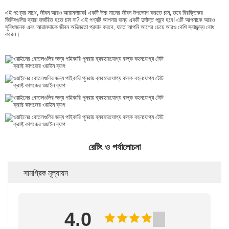
এই পণ্যের সাথে, জীবন আরও আরামদায়ক! একটি উচ্চ মানের জীবন উপভোগ করতে চান, তবে বিরক্তিকর
জিনিসগুলির দ্বারা জর্জরিত হতে চান না? এই পণ্যটি আপনার জন্য একটি দুর্দান্ত পছন্দ হবে! এটি আপনাকে আরও
সুবিধাজনক এবং আরামদায়ক জীবন অভিজ্ঞতা প্রদান করবে, যাতে আপনি আগের চেয়ে আরও বেশি স্বাচ্ছন্দ্য বোধ
করেন।
রেটিং ও পর্যালোচনা
সামগ্রিক মূল্যায়ন
4.0