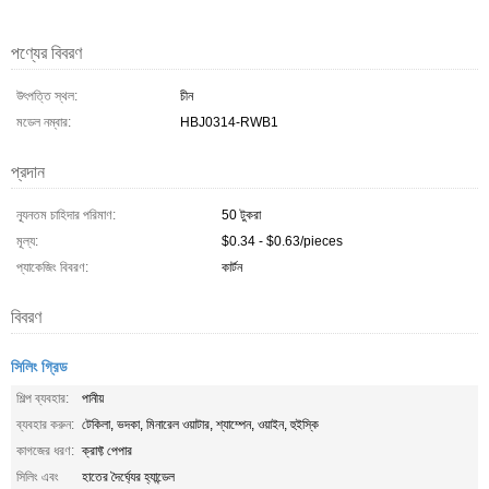
পণ্যের বিবরণ
উৎপত্তি স্থল:
চীন
মডেল নম্বার:
HBJ0314-RWB1
প্রদান
ন্যূনতম চাহিদার পরিমাণ:
50 টুকরা
মূল্য:
$0.34 - $0.63/pieces
প্যাকেজিং বিবরণ:
কার্টন
বিবরণ
সিলিং গ্রিড
শিল্প ব্যবহার:
পানীয়
ব্যবহার করুন:
টেকিলা, ভদকা, মিনারেল ওয়াটার, শ্যাম্পেন, ওয়াইন, হুইস্কি
কাগজের ধরণ:
ক্রাফ্ট পেপার
সিলিং এবং
হাতের দৈর্ঘ্যের হ্যান্ডেল