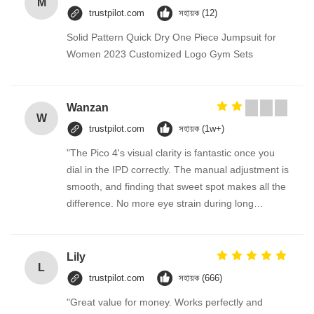
M
trustpilot.com
সহায়ক (12)
Solid Pattern Quick Dry One Piece Jumpsuit for
Women 2023 Customized Logo Gym Sets
Wanzan
W
trustpilot.com
সহায়ক (1w+)
"The Pico 4's visual clarity is fantastic once you
dial in the IPD correctly. The manual adjustment is
smooth, and finding that sweet spot makes all the
difference. No more eye strain during long
sessions. Highly recommend taking the time to set
it up properly!""The Pico 4's visual clarity is
fantastic once you dial in the IPD correctly. The
Lily
L
manual adjustment is smooth, and finding that
trustpilot.com
সহায়ক (666)
sweet spot makes all the difference. No more eye
"Great value for money. Works perfectly and
strain during long sessions. Highly recommend