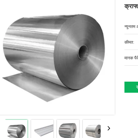
क्राफ्
न्यूनतम 
कीमत:
मानक पैक
स