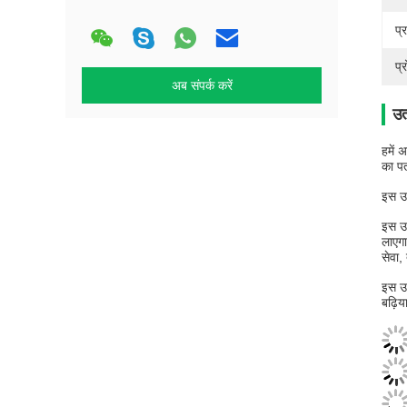
प्
प्
अब संपर्क करें
उत
हमें 
का पत
इस उत
इस उत
लाएगा
सेवा,
इस उत
बढ़ि