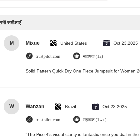
सभी समीक्षाएँ
M
Mixue
United States
Oct 23.2025
trustpilot.com
सहायक (12)
Solid Pattern Quick Dry One Piece Jumpsuit for Women
W
Wanzan
Brazil
Oct 23.2025
trustpilot.com
सहायक (1w+)
"The Pico 4's visual clarity is fantastic once you dial in 