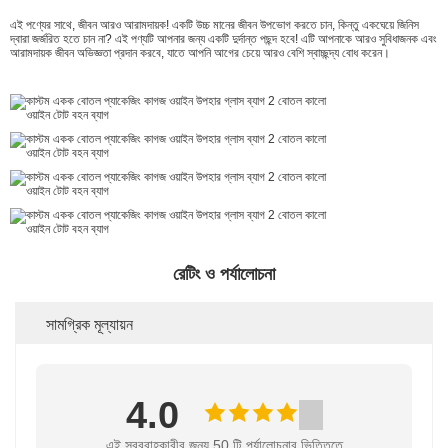
এই পণ্যের সাথে, জীবন আরও আরামদায়ক! একটি উচ্চ মানের জীবন উপভোগ করতে চান, কিন্তু একঘেয়ে জিনিস
দ্বারা জর্জরিত হতে চান না? এই পণ্যটি আপনার জন্য একটি দুর্দান্ত পছন্দ হবে! এটি আপনাকে আরও সুবিধাজনক এবং
আরামদায়ক জীবন অভিজ্ঞতা প্রদান করবে, যাতে আপনি আগের চেয়ে আরও বেশি স্বাচ্ছন্দ্য বোধ করেন।
রেটিং ও পর্যালোচনা
সামগ্রিক মূল্যায়ন
4.0
এই সরবরাহকারীর জন্য 50 টি পর্যালোচনার ভিত্তিতে