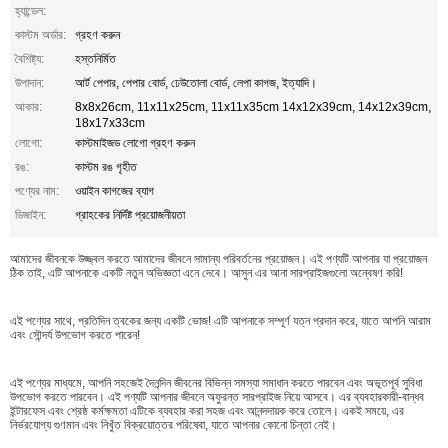
হ্যান্ডেল:
কাস্টম অর্ডার:
গ্রহণ করুন
বৈশিষ্ট্য:
হস্তনির্মিত
উপাদান:
আর্ট পেপার, পেপার বোর্ড, ঢেউতোলা বোর্ড, লেপা কাগজ, ইত্যাদি।
আকার:
8x8x26cm, 11x11x25cm, 11x11x35cm 14x12x39cm, 14x12x39cm,
18x17x33cm
লোগো:
কাস্টমাইজড লোগো গ্রহণ করুন
রঙ:
কাস্টম রঙ গৃহীত
পণ্যের নাম:
ওয়াইন কাগজের ব্যাগ
ডিজাইন:
গ্রাহকের নির্দিষ্ট প্রয়োজনীয়তা
আমাদের জীবনকে উজ্জ্বল করতে আমাদের জীবনে সামান্য পরিবর্তনের প্রয়োজন। এই পণ্যটি আপনার যা প্রয়োজন
ঠিক তাই, এটি আপনাকে একটি নতুন অভিজ্ঞতা এনে দেবে। আসুন এর আনা সারপ্রাইজগুলো অন্বেষণ করি!
এই পণ্যের সাথে, প্রতিদিন ত্বকের জন্য একটি ভোজ! এটি আপনাকে সম্পূর্ণ যত্ন প্রদান করে, যাতে আপনি আরাম
এবং সৌন্দর্য উপভোগ করতে পারেন!
এই পণ্যের মাধ্যমে, আপনি সহজেই দৈনন্দিন জীবনের বিভিন্ন সমস্যা সমাধান করতে পারবেন এবং অভূতপূর্ব সুবিধা
উপভোগ করতে পারবেন। এই পণ্যটি আপনার জীবনে অফুরন্ত সারপ্রাইজ নিয়ে আসবে। এর ব্যবহারকারী-বান্ধব
ইন্টারফেস এবং শ্রেষ্ঠ কর্মক্ষমতা এটিকে ব্যবহার করা সহজ এবং আনন্দদায়ক করে তোলে। একই সময়ে, এর
নির্ভরযোগ্য গুণমান এবং নিখুঁত বিক্রয়োত্তর পরিষেবা, যাতে আপনার কোনো চিন্তা নেই।