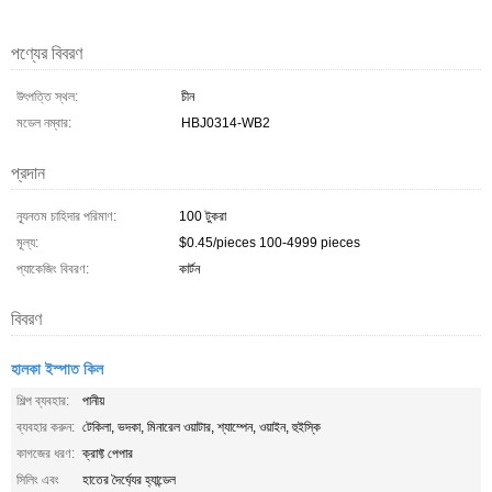
পণ্যের বিবরণ
উৎপত্তি স্থল:
চীন
মডেল নম্বার:
HBJ0314-WB2
প্রদান
ন্যূনতম চাহিদার পরিমাণ:
100 টুকরা
মূল্য:
$0.45/pieces 100-4999 pieces
প্যাকেজিং বিবরণ:
কার্টন
বিবরণ
হালকা ইস্পাত কিল
শিল্প ব্যবহার:
পানীয়
ব্যবহার করুন:
টেকিলা, ভদকা, মিনারেল ওয়াটার, শ্যাম্পেন, ওয়াইন, হুইস্কি
কাগজের ধরণ:
ক্রাফ্ট পেপার
সিলিং এবং
হাতের দৈর্ঘ্যের হ্যান্ডেল