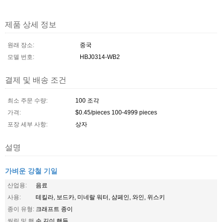
제품 상세 정보
원래 장소:
중국
모델 번호:
HBJ0314-WB2
결제 및 배송 조건
최소 주문 수량:
100 조각
가격:
$0.45/pieces 100-4999 pieces
포장 세부 사항:
상자
설명
가벼운 강철 기일
산업용:
음료
사용:
테킬라, 보드카, 미네랄 워터, 샴페인, 와인, 위스키
종이 유형:
크래프트 종이
씰링 및 핸
손 길이 핸들