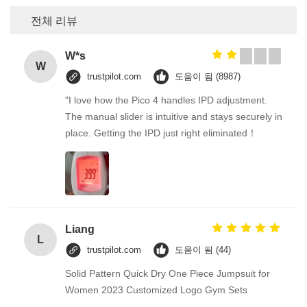
전체 리뷰
W*s
W
trustpilot.com
도움이 됨 (8987)
"I love how the Pico 4 handles IPD adjustment.
The manual slider is intuitive and stays securely in
place. Getting the IPD just right eliminated！
Liang
L
trustpilot.com
도움이 됨 (44)
Solid Pattern Quick Dry One Piece Jumpsuit for
Women 2023 Customized Logo Gym Sets