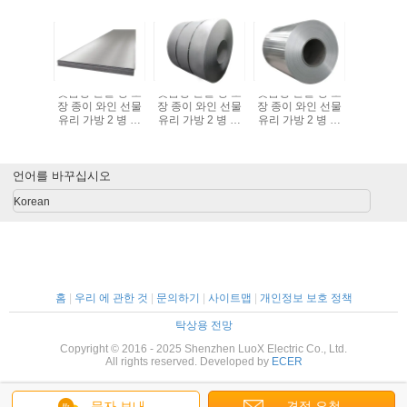
일 병 포
맞춤형 단일 병 포
맞춤형 단일 병 포
맞춤형 단일 병 포
맞춤형 단
와인 선물
장 종이 와인 선물
장 종이 와인 선물
장 종이 와인 선물
장 종이 
 2 병 검
유리 가방 2 병 검
유리 가방 2 병 검
유리 가방 2 병 검
유리 가방 
토트 휴대
은 와인 토트 휴대
은 와인 토트 휴대
은 와인 토트 휴대
은 와인 
방
가방
가방
가방
가
언어를 바꾸십시오
Korean
홈
|
우리 에 관한 것
|
문의하기
|
사이트맵
|
개인정보 보호 정책
탁상용 전망
Copyright © 2016 - 2025 Shenzhen LuoX Electric Co., Ltd.
All rights reserved. Developed by
ECER
문자 보내
견적 요청