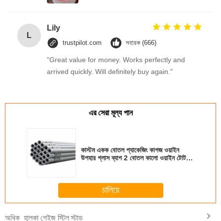
Lily
L
trustpilot.com
সহায়ক (666)
"Great value for money. Works perfectly and
arrived quickly. Will definitely buy again."
এর সেরা মূল্য পান
কাস্টম একক বোতল প্যাকেজিং কাগজ ওয়াইন
উপহার গ্লাস ব্যাগ 2 বোতল কালো ওয়াইন টোট
বহন ব্যাগ
চালিয়ে
হালকা গেইজ স্টিল স্টাড
অধিক