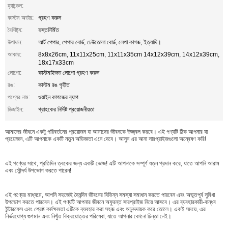
হ্যান্ডেল:
কাস্টম অর্ডার:
গ্রহণ করুন
বৈশিষ্ট্য:
হস্তনির্মিত
উপাদান:
আর্ট পেপার, পেপার বোর্ড, ঢেউতোলা বোর্ড, লেপা কাগজ, ইত্যাদি।
আকার:
8x8x26cm, 11x11x25cm, 11x11x35cm 14x12x39cm, 14x12x39cm,
18x17x33cm
লোগো:
কাস্টমাইজড লোগো গ্রহণ করুন
রঙ:
কাস্টম রঙ গৃহীত
পণ্যের নাম:
ওয়াইন কাগজের ব্যাগ
ডিজাইন:
গ্রাহকের নির্দিষ্ট প্রয়োজনীয়তা
আমাদের জীবনে একটু পরিবর্তনের প্রয়োজন যা আমাদের জীবনকে উজ্জ্বল করবে। এই পণ্যটি ঠিক আপনার যা
প্রয়োজন, এটি আপনাকে একটি নতুন অভিজ্ঞতা এনে দেবে। আসুন এর আনা সারপ্রাইজগুলো অন্বেষণ করি!
এই পণ্যের সাথে, প্রতিদিন ত্বকের জন্য একটি ভোজ! এটি আপনাকে সম্পূর্ণ যত্ন প্রদান করে, যাতে আপনি আরাম
এবং সৌন্দর্য উপভোগ করতে পারেন!
এই পণ্যের মাধ্যমে, আপনি সহজেই দৈনন্দিন জীবনের বিভিন্ন সমস্যা সমাধান করতে পারবেন এবং অভূতপূর্ব সুবিধা
উপভোগ করতে পারবেন। এই পণ্যটি আপনার জীবনে অফুরন্ত সারপ্রাইজ নিয়ে আসবে। এর ব্যবহারকারী-বান্ধব
ইন্টারফেস এবং শ্রেষ্ঠ কর্মক্ষমতা এটিকে ব্যবহার করা সহজ এবং আনন্দদায়ক করে তোলে। একই সময়ে, এর
নির্ভরযোগ্য গুণমান এবং নিখুঁত বিক্রয়োত্তর পরিষেবা, যাতে আপনার কোনো চিন্তা নেই।