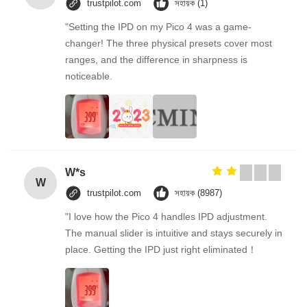
trustpilot.com
সহায়ক (1)
"Setting the IPD on my Pico 4 was a game-
changer! The three physical presets cover most
ranges, and the difference in sharpness is
noticeable.
W*s
W
trustpilot.com
সহায়ক (8987)
"I love how the Pico 4 handles IPD adjustment.
The manual slider is intuitive and stays securely in
place. Getting the IPD just right eliminated！