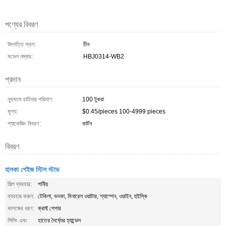
পণ্যের বিবরণ
উৎপত্তি স্থল:
চীন
মডেল নম্বার:
HBJ0314-WB2
প্রদান
ন্যূনতম চাহিদার পরিমাণ:
100 টুকরা
মূল্য:
$0.45/pieces 100-4999 pieces
প্যাকেজিং বিবরণ:
কার্টন
বিবরণ
হালকা গেইজ স্টিল স্টাড
শিল্প ব্যবহার:
পানীয়
ব্যবহার করুন:
টেকিলা, ভদকা, মিনারেল ওয়াটার, শ্যাম্পেন, ওয়াইন, হুইস্কি
কাগজের ধরণ:
ক্রাফ্ট পেপার
সিলিং এবং
হাতের দৈর্ঘ্যের হ্যান্ডেল