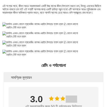
এই পণ্যের সাথে, জীবন আরও আরামদায়ক! একটি উচ্চ মানের জীবন উপভোগ করতে চান, কিন্তু একঘেয়ে জিনিসে
আটকে থাকতে চান না? এই পণ্যটি আপনার জন্য একটি দুর্দান্ত পছন্দ হবে! এটি আপনাকে আরও সুবিধাজনক এবং
আরামদায়ক জীবন অভিজ্ঞতা প্রদান করবে, যাতে আপনি আগের চেয়ে আরও বেশি স্বাচ্ছন্দ্য বোধ করেন।
রেটিং ও পর্যালোচনা
সামগ্রিক মূল্যায়ন
3.0
এই সরবরাহকারীর জন্য 50 টি পর্যালোচনার ভিত্তিতে