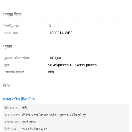
পণ্যের বিবরণ
উৎপত্তি স্থল:
চীন
মডেল নম্বার:
HBJ0314-WB2
প্রদান
ন্যূনতম চাহিদার পরিমাণ:
100 টুকরা
মূল্য:
$0.45/pieces 100-4999 pieces
প্যাকেজিং বিবরণ:
কার্টন
বিবরণ
হালকা গেইজ স্টিল স্টাড
শিল্প ব্যবহার:
পানীয়
ব্যবহার করুন:
টেকিলা, ভদকা, মিনারেল ওয়াটার, শ্যাম্পেন, ওয়াইন, হুইস্কি
কাগজের ধরণ:
ক্রাফ্ট পেপার
সিলিং এবং
হাতের দৈর্ঘ্যের হ্যান্ডেল