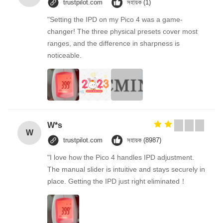
trustpilot.com
সহায়ক (1)
"Setting the IPD on my Pico 4 was a game-
changer! The three physical presets cover most
ranges, and the difference in sharpness is
noticeable.
W*s
W
trustpilot.com
সহায়ক (8987)
"I love how the Pico 4 handles IPD adjustment.
The manual slider is intuitive and stays securely in
place. Getting the IPD just right eliminated！