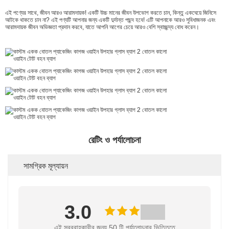
এই পণ্যের সাথে, জীবন আরও আরামদায়ক! একটি উচ্চ মানের জীবন উপভোগ করতে চান, কিন্তু একঘেয়ে জিনিসে
আটকে থাকতে চান না? এই পণ্যটি আপনার জন্য একটি দুর্দান্ত পছন্দ হবে! এটি আপনাকে আরও সুবিধাজনক এবং
আরামদায়ক জীবন অভিজ্ঞতা প্রদান করবে, যাতে আপনি আগের চেয়ে আরও বেশি স্বাচ্ছন্দ্য বোধ করেন।
রেটিং ও পর্যালোচনা
সামগ্রিক মূল্যায়ন
3.0
এই সরবরাহকারীর জন্য 50 টি পর্যালোচনার ভিত্তিতে