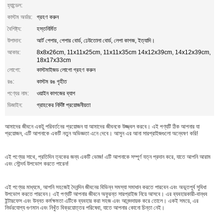
হ্যান্ডেল:
কাস্টম অর্ডার:
গ্রহণ করুন
বৈশিষ্ট্য:
হস্তনির্মিত
উপাদান:
আর্ট পেপার, পেপার বোর্ড, ঢেউতোলা বোর্ড, লেপা কাগজ, ইত্যাদি।
আকার:
8x8x26cm, 11x11x25cm, 11x11x35cm 14x12x39cm, 14x12x39cm,
18x17x33cm
লোগো:
কাস্টমাইজড লোগো গ্রহণ করুন
রঙ:
কাস্টম রঙ গৃহীত
পণ্যের নাম:
ওয়াইন কাগজের ব্যাগ
ডিজাইন:
গ্রাহকের নির্দিষ্ট প্রয়োজনীয়তা
আমাদের জীবনে একটু পরিবর্তনের প্রয়োজন যা আমাদের জীবনকে উজ্জ্বল করবে। এই পণ্যটি ঠিক আপনার যা
প্রয়োজন, এটি আপনাকে একটি নতুন অভিজ্ঞতা এনে দেবে। আসুন এর আনা সারপ্রাইজগুলো অন্বেষণ করি!
এই পণ্যের সাথে, প্রতিদিন ত্বকের জন্য একটি ভোজ! এটি আপনাকে সম্পূর্ণ যত্ন প্রদান করে, যাতে আপনি আরাম
এবং সৌন্দর্য উপভোগ করতে পারেন!
এই পণ্যের মাধ্যমে, আপনি সহজেই দৈনন্দিন জীবনের বিভিন্ন সমস্যা সমাধান করতে পারবেন এবং অভূতপূর্ব সুবিধা
উপভোগ করতে পারবেন। এই পণ্যটি আপনার জীবনে অফুরন্ত সারপ্রাইজ নিয়ে আসবে। এর ব্যবহারকারী-বান্ধব
ইন্টারফেস এবং উন্নত কর্মক্ষমতা এটিকে ব্যবহার করা সহজ এবং আনন্দদায়ক করে তোলে। একই সময়ে, এর
নির্ভরযোগ্য গুণমান এবং নিখুঁত বিক্রয়োত্তর পরিষেবা, যাতে আপনার কোনো চিন্তা নেই।