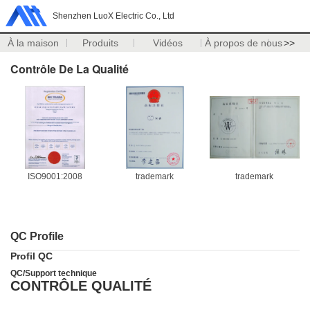
Shenzhen LuoX Electric Co., Ltd
À la maison
Produits
Vidéos
À propos de nous
>>
Contrôle De La Qualité
ISO9001:2008
trademark
trademark
QC Profile
Profil QC
QC/Support technique
CONTRÔLE QUALITÉ