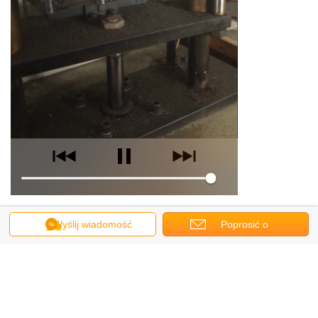
Wyślij wiadomość
Poprosić o
wycenę