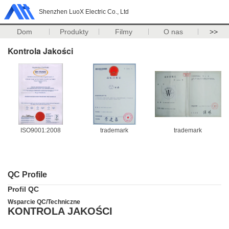
Shenzhen LuoX Electric Co., Ltd
Dom
Produkty
Filmy
O nas
>>
Kontrola Jakości
ISO9001:2008
trademark
trademark
QC Profile
Profil QC
Wsparcie QC/Techniczne
KONTROLA JAKOŚCI