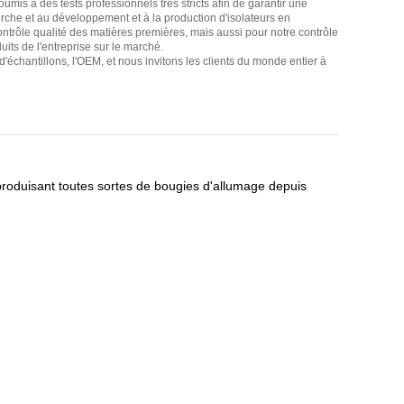
mis à des tests professionnels très stricts afin de garantir une
erche et au développement et à la production d'isolateurs en
ntrôle qualité des matières premières, mais aussi pour notre contrôle
uits de l'entreprise sur le marché.
'échantillons, l'OEM, et nous invitons les clients du monde entier à
produisant toutes sortes de bougies d'allumage depuis