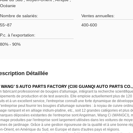
Océanie
Nombre de salariés:
Ventes annuelles:
55~87
400-600
P.c. à l'exportation:
80% - 90%
escription Détaillée
I WANG' S AUTO PARTS FACTORY (CIXI GUANQI AUTO PARTS CO.,
n fabricant professionnel de bougies d'allumage, intégrant la recherche scientifique
ipements de production et de test avancés. Elle emploie actuellement plus de 120 p
its et à un excellent service, l'entreprise connaît une forte dynamique de développ
 l'entreprise peut fournir les bougies d'allumage suivantes : à noyau de cuivre ordina
age rampant et en alliage iridium-platine, etc., soit 12 grandes catégories et plus
marques déposées existantes de l'entreprise sont Angelman, Wang Ci (WANGCI), mal
umage produites par l'entreprise sont largement utilisées dans les voitures de mo
nes de jardinage. Grâce à une gestion rigoureuse de la qualité et à une bonne rép
n-Orient, en Amérique du Sud, en Europe et dans d'autres pays et régions.