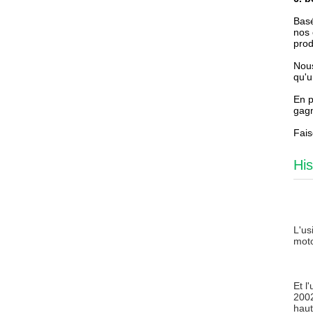
Basé
nos 
prod
Nous
qu'u
En p
gagn
Fais
His
L'us
moto
Et 
2002
haut