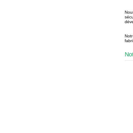
Nous
sécu
déve
Notr
fabr
No