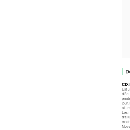
D
CIX
Est u
d'équ
produ
jour,
allum
Les 
d'all
machi
Moye