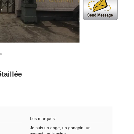
taillée
w
Les marques:
Je suis un ange, un gongpin, un
wangci, un jingying.