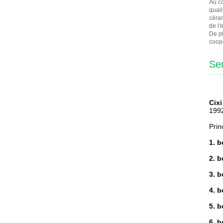
Au co
quali
céram
de l'
De pl
coopé
Se
Cix
1992
Prin
1. 
2. 
3. b
4. b
5. 
6. 