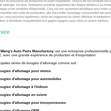
urs du processus de production et avant l'expédition, chacun de nos produits est sou
té optimale. De plus, l'entreprise possède également des filiales dédiées à la rech
ique et de rondelles d'étanchéité. Cela est non seulement bénéfique pour notre co
ensemble des coûts de production, afin d'accroître l'avantage concurrentiel des prod
us, nous pouvons également, selon les exigences du client, effectuer le traitement d
rer, à bénéficier mutuellement et à gagner-gagner, pour créer un avenir meilleur.
rvice
i Wang's Auto Parts Manufactory.
est une entreprise professionnelle 
, avec une grande expérience de production et d'exportation.
cipales séries de bougies d'allumage comme suit :
bougies d'allumage pour motos
bougies d'allumage pour automobiles
ougies d'allumage à l'iridium
ougies d'allumage en cuivre
bougies d'allumage pour tronçonneuses
bougies d'allumage OEM