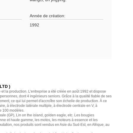
Année de création:
1992
LTD )
 et la production. L'entreprise a été créée en août 1992 et dispose
ersonnes, dont 4 ingénieurs seniors. Grâce à la qualité fiable de ses
ement, ce qui lui permet d'accroître son échelle de production. À ce
ire, à électrode latérale multiple, à électrode centrale en V, à
 de 100 modèles.
e (GP), Lin on the island, golden eagle, etc. Les bougies
yenne et haute gamme, les motos, les moteurs à essence et les
utation, nos produits sont vendus en Asie du Sud-Est, en Afrique, au