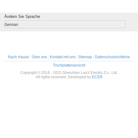
Printing
Weißbraun
Verpackung Öko-
wasserdichten,
Lebensmit
r Karton
Kraftpapiertüten
freundlich
farbenfrohen
Toast 
in
mit Ihrem eigenen
Schwarz Weiß
Kraftpapierbeuteln
Außenver
beutel
Ändern Sie Sprache
Logo
Braun
für Katzenstreu
Bod
Einkaufszentrum
Kraftpapi
German
Drehgriff
Kraftpapierbeutel
Nach Hause
|
Über uns
|
Kontakt mit uns
|
Sitemap
|
Datenschutzrichtlinie
Tischplattenansicht
Copyright © 2016 - 2025 Shenzhen LuoX Electric Co., Ltd.
All rights reserved. Developed by
ECER