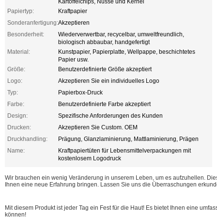
Kartoffelchips, Nüsse und Kernel
Papiertyp:
Kraftpapier
Sonderanfertigung:
Akzeptieren
Besonderheit:
Wiederverwertbar, recycelbar, umweltfreundlich,
biologisch abbaubar, handgefertigt
Material:
Kunstpapier, Papierplatte, Wellpappe, beschichtetes
Papier usw.
Größe:
Benutzerdefinierte Größe akzeptiert
Logo:
Akzeptieren Sie ein individuelles Logo
Typ:
Papierbox-Druck
Farbe:
Benutzerdefinierte Farbe akzeptiert
Design:
Spezifische Anforderungen des Kunden
Drucken:
Akzeptieren Sie Custom. OEM
Druckhandling:
Prägung, Glanzlaminierung, Mattlaminierung, Prägen
Name:
Kraftpapiertüten für Lebensmittelverpackungen mit
kostenlosem Logodruck
Wir brauchen ein wenig Veränderung in unserem Leben, um es aufzuhellen. Dies
Ihnen eine neue Erfahrung bringen. Lassen Sie uns die Überraschungen erkunden,
Mit diesem Produkt ist jeder Tag ein Fest für die Haut! Es bietet Ihnen eine um
können!