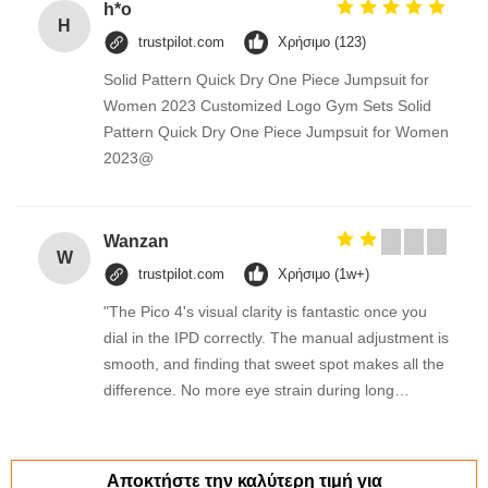
h*o
H
trustpilot.com
Χρήσιμο (123)
Solid Pattern Quick Dry One Piece Jumpsuit for
Women 2023 Customized Logo Gym Sets Solid
Pattern Quick Dry One Piece Jumpsuit for Women
2023@
Wanzan
W
trustpilot.com
Χρήσιμο (1w+)
"The Pico 4's visual clarity is fantastic once you
dial in the IPD correctly. The manual adjustment is
smooth, and finding that sweet spot makes all the
difference. No more eye strain during long
sessions. Highly recommend taking the time to set
it up properly!""The Pico 4's visual clarity is
fantastic once you dial in the IPD correctly. The
Αποκτήστε την καλύτερη τιμή για