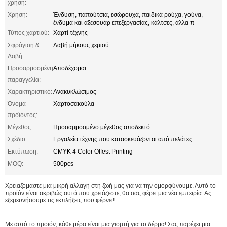
χρήση:
Χρήση:
Ένδυση, παπούτσια, εσώρουχα, παιδικά ρούχα, γούνα,
ένδυμα και αξεσουάρ επεξεργασίας, κάλτσες, άλλα π
Τύπος χαρτιού:
Χαρτί τέχνης
Σφράγιση &
Λαβή μήκους χεριού
Λαβή:
Προσαρμοσμένη
Αποδέχομαι
παραγγελία:
Χαρακτηριστικό:
Ανακυκλώσιμος
Όνομα
Χαρτοσακούλα
προϊόντος:
Μέγεθος:
Προσαρμοσμένο μέγεθος αποδεκτό
Σχέδιο:
Εργαλεία τέχνης που κατασκευάζονται από πελάτες
Εκτύπωση:
CMYK 4 Color Offest Printing
MOQ:
500pcs
Χρειαζόμαστε μια μικρή αλλαγή στη ζωή μας για να την ομορφύνουμε. Αυτό το
προϊόν είναι ακριβώς αυτό που χρειάζεστε, θα σας φέρει μια νέα εμπειρία. Ας
εξερευνήσουμε τις εκπλήξεις που φέρνει!
Με αυτό το προϊόν, κάθε μέρα είναι μια γιορτή για το δέρμα! Σας παρέχει μια