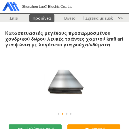
Shenzhen LuoX Electric Co., Ltd
Σπίτι
Προϊόντα
Βίντεο
Σχετικά με εμάς
>>
Κατασκευαστές μεγέθους προσαρμοσμένου
χονδρικού δώρου λευκές τσάντες χαρτιού kraft art
για ψώνια με λογότυπο για ρούχα/νδύματα