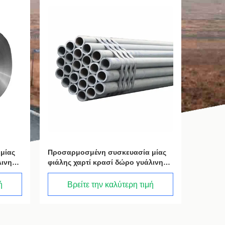
μίας
Προσαρμοσμένη συσκευασία μίας
Προσαρ
λινη
φιάλης χαρτί κρασί δώρο γυάλινη
φιάλης 
ρασί
τσάντα 2 μπουκάλια μαύρο κρασί
τσάντα
tote carry bags
tote ca
ή
Βρείτε την καλύτερη τιμή
Β