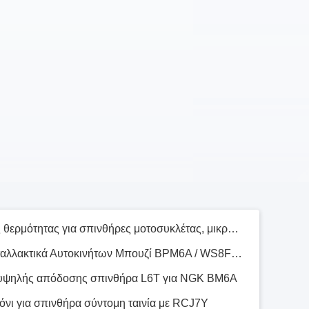
Μπουζί Αυτοκινήτων Υψηλής Ενέργειας, Καυτή Καύση, Χαμηλή Τάση Ανάφλεξης
STIHL Chainsaw Spare Parts Single Eletrode White L7T Ίδιο με το NGK BM6A
C7HSA Σύντομες ράβδοι Σπινθήρες Μοτοσυκλέτα με λευκή βίδα Για μοτοσυκλέτα CD70 70cc
Όρεγκον βενζίνη αλυσοπρίονο Σπινθήρα PR15Y με λαμπερό νικέλιο L7T αλεξίπτωτο αλεξίπτωτο αλεξίπτωτο
Εργαλείο απομάκρυνσης θερμότητας για σπινθήρες μοτοσυκλέτας, μικρός σπινθήρας BPM6A / WS8F / C8JY / W20MP-U / L6TC
Μπουζί Αυτοκινήτου, Ανταλλακτικά Αυτοκινήτων Μπουζί BPM6A / WS8F / C8JY / W20MP-U / L6TC
 υψηλής απόδοσης σπινθήρα L6T για NGK BM6A
όνι για σπινθήρα σύντομη ταινία με RCJ7Y
Μικρή σπινθήρα, σπινθήρες αυτοκινήτου Denso K20PR-U11 2756 BKR6E-11
Δυνατή αντίσταση Πλάκα σπίρτα αυτοκινήτου BP6EY 7727 με λευκή βίδα V - Κόψιμο