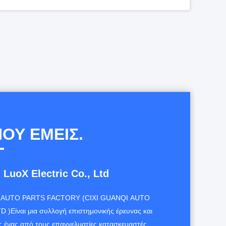
Μπουζί Αυτοκινήτων Υψηλής Ενέργειας, Καυτή Καύση, Χαμηλή Τάση Ανάφλεξης
STIHL Chainsaw Spare Parts Single Eletrode White L7T Ίδιο με το NGK BM6A
C7HSA Σύντομες ράβδοι Σπινθήρες Μοτοσυκλέτα με λευκή βίδα Για μοτοσυκλέτα CD70 70cc
Όρεγκον βενζίνη αλυσοπρίονο Σπινθήρα PR15Y με λαμπερό νικέλιο L7T αλεξίπτωτο αλεξίπτωτο αλεξίπτωτο
ΟΥ ΕΜΕΊΣ.
LuoX Electric Co., Ltd
S AUTO PARTS FACTORY (CIXI GUANQI AUTO
 )Είναι μια συλλογή επιστημονικής έρευνας και
 ένας από τους επαγγελματίες κατασκευαστές