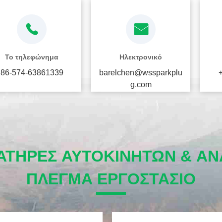
Το τηλεφώνημα
Ηλεκτρονικό
86-574-63861339
barelchen@wssparkplu
g.com
ΑΤΉΡΕΣ ΑΥΤΟΚΙΝΉΤΩΝ & Α
ΠΛΈΓΜΑ ΕΡΓΟΣΤΆΣΙΟ
βίντεο