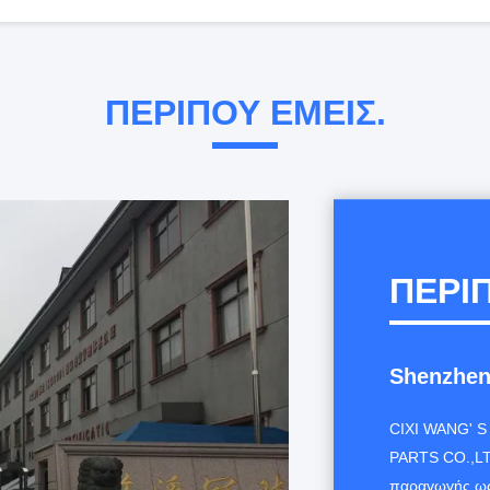
Αντιστοίχιση πολλαπλών ηλεκτροδίων μπουζί αυτοκινήτου Κεραμικά υψηλής αλουμίνας Ανώτερη μόνωση
ΠΕΡΊΠΟΥ ΕΜΕΊΣ.
Λευκή 1 7 τ. Μικρή σπινθήρα, Σπινθήρες υψηλής απόδοσης για μικρούς κινητήρες βενζίνης
Αλυσοπρίονο Αξονικό Φαγγάρι Σπινθήρα BOSCH WS7F Για GX120 GX160 Generator μικρού κινητήρα
PR17Y Πλακέτο σπινθήρα αλυσοπρίονα με αντίσταση BRISK Το ίδιο με Denso W20MPR-U10
ΠΕΡΊΠ
Shenzhen 
CIXI WANG' 
PARTS CO.,LTD
παραγωγής ως