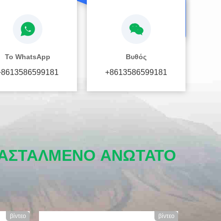
Το WhatsApp
Βυθός
+8613586599181
+8613586599181
ΝΑΣΤΑΛΜΈΝΟ ΑΝΏΤΑΤΟ
βίντεο