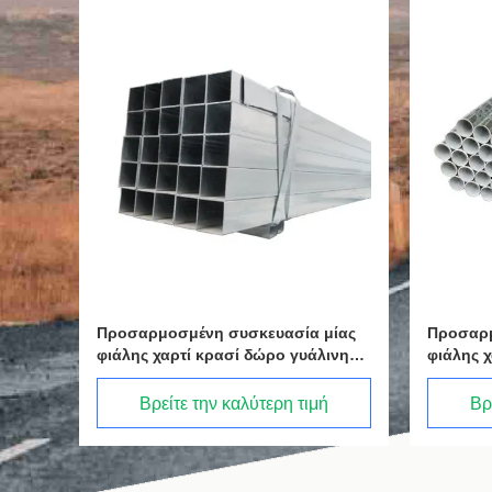
ίας
Προσαρμοσμένη συσκευασία μίας
Προσαρμ
ινη
φιάλης χαρτί κρασί δώρο γυάλινη
φιάλης 
ασί
τσάντα 2 μπουκάλια μαύρο κρασί
τσάντα 
tote carry bags
tote car
Βρείτε την καλύτερη τιμή
Βρ