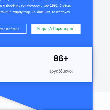
ρεία ιδρύθηκε τον Αύγουστο του 1992, διαθέτει
οπλισμό παραγωγής και δοκιμών, το υπάρχον
αι πάνω από 120 άτομα, 4 ανώτεροι μηχανικοί, με
 ποιότητα των προϊόντων και την άριστη
Αίτηση Α Παραπομπή:
 περισσότερα
την αναπτυξιακή δυναμική της εταιρείας,
την κλίμακα παραγωγής, μέχρι στιγμής, η ετ...
87
+
εργαζόμενοι