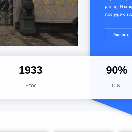
μπουζί. Η εται
προηγμένο εξ
προσωπικό είν
την αξιόπιστη
Διαβάστε
εξυπηρέτηση, 
επεκτείνοντας 
1992
90
%
Έτος
Π.Κ.