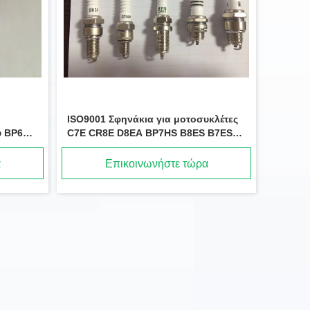
ISO9001 Σφηνάκια για μοτοσυκλέτες
ύ BP6EY-
C7E CR8E D8EA BP7HS B8ES B7ES
BM7A BPM7A BM6A
α
Επικοινωνήστε τώρα
Μικρή σπινθήρα, σπινθήρες αυτοκινήτου Denso K20PR-U11 2756 BKR6E-11
Δυνατή αντίσταση Πλάκα σπίρτα αυτοκινήτου BP6EY 7727 με λευκή βίδα V - Κόψιμο