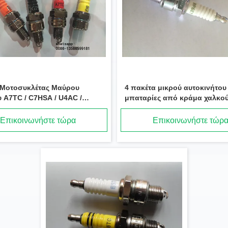
 Μοτοσυκλέτας Μαύρου
4 πακέτα μικρού αυτοκινήτου
υ A7TC / C7HSA / U4AC /
μπαταρίες από κράμα χαλκο
Για YAMAHA HONDA
4 υψηλής ποιότητας
Επικοινωνήστε τώρα
Επικοινωνήστε τώρ
BPMR7A Μικρό αυτοκίνητο κινητήρα Σπινθήρα Match Για Denso W22MPR-U 9.5 mm κοπτήρα σπινθήρες
5126 B8HS-10 θαλάσσια σπινθήρα μικρού μήκους για σκάφη 1,0 mm ίση με E8TC-10