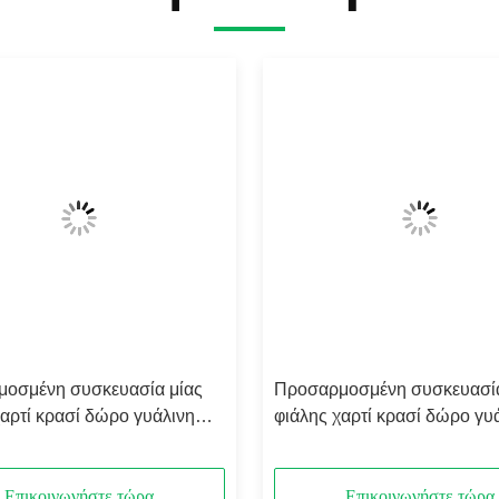
οσμένη συσκευασία μίας
Προσαρμοσμένη συσκευασία
χαρτί κρασί δώρο γυάλινη
φιάλης χαρτί κρασί δώρο γυ
2 μπουκάλια μαύρο κρασί
τσάντα 2 μπουκάλια μαύρο 
ry bags
tote carry bags
Επικοινωνήστε τώρα
Επικοινωνήστε τώρα