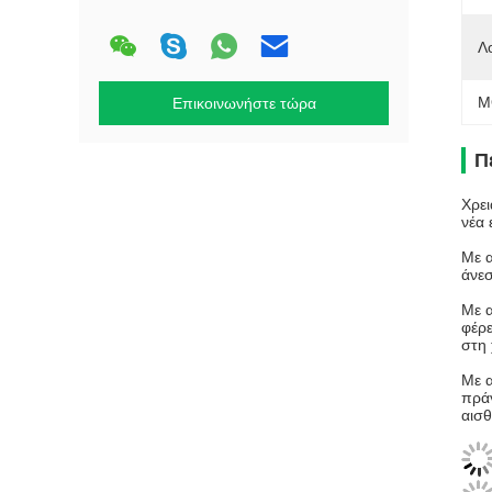
Λ
M
Επικοινωνήστε τώρα
Π
Χρει
νέα 
Με α
άνεσ
Με α
φέρε
στη 
Με α
πράγ
αισθ