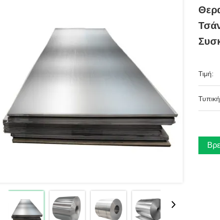
Θερα
Τσάν
Συσκ
Τιμή:
Τυπική
Βρε