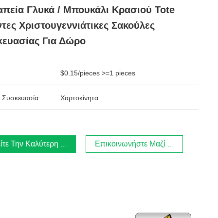
πεία Γλυκά / Μπουκάλι Κρασιού Tote
τες Χριστουγεννιάτικες Σακούλες
ευασίας Για Δώρο
$0.15/pieces >=1 pieces
 Συσκευασία:
Χαρτοκίνητα
ίτε Την Καλύτερη Τιμή
Επικοινωνήστε Μαζί Μας