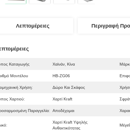
Λεπτομέρειες
Περιγραφή Προ
επτομέρειες
όπος Καταγωγής
Χαϊνάν, Κίνα
Μάρκ
ριθμό Μοντέλου
HB-ZG06
Επιφα
ιομηχανική Χρήση:
Δώρο Και Σκάφος
Χρήσ
ύπος Χαρτιού:
Χαρτί Kraft
Σφράγ
ροσαρμοσμένη Παραγγελία:
Αποδέχομαι
Χαρακ
Χαρτί Kraft Υψηλής 
ικό:
Μέγε
Ανθεκτικότητας