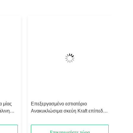
 μίας
Επεξεργασμένο εστιατόριο
άλινη
Ανακυκλώσιμα σκεύη Kraft επίπεδα
κρασί
χειριστήρια καφέ takeout takeaway
τρόφιμα Kraft τσάντα χαρτιού
Επικοινωνήστε τώρα