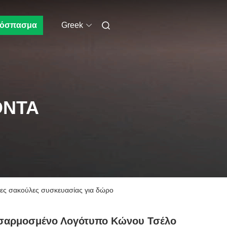
όσπασμα
Greek
ΌΝΤΑ
κες σακούλες συσκευασίας για δώρο
σαρμοσμένο Λογότυπο Κώνου Τσέλο