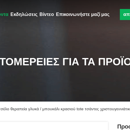
όντα
Εκδηλώσεις
Βίντεο
Επικοινωνήστε μαζί μας
απ
ΤΟΜΈΡΕΙΕΣ ΓΙΑ ΤΑ ΠΡΟΪ
λο θεραπεία γλυκά / μπουκάλι κρασιού tote τσάντες χριστουγεννιάτι
Προ