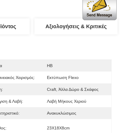
ϊόντος
Αξιολογήσεις & Κριτικές
α
HB
νειακός Χειρισμός:
Εκτύπωση Flexo
η:
Craft, Άλλα Δώρο & Σκάφος
ιση & Λαβή:
Λαβή Μήκους Χεριού
τηριστικό:
Ανακυκλώσιμος
θος:
23X18X8cm