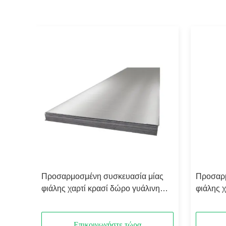
ίας
Προσαρμοσμένη συσκευασία μίας
Προσαρμ
νη
φιάλης χαρτί κρασί δώρο γυάλινη
φιάλης 
σί
τσάντα 2 μπουκάλια μαύρο κρασί
τσάντα 
tote carry bags
tote car
Επικοινωνήστε τώρα