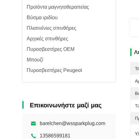
Προϊόντα μαγνητοθεραπείας
Βύσμα ιριδίου
Πλατινένιες σπινθήρες
Αρχικές σπινθήρες
Πυροσβεστήρες OEM
Λ
Μπουζί
Τ
Πυροσβεστήρες Peugeot
Α
Β
Επικοινωνήστε μαζί μας
Τ
Π
barelchen@wssparkplug.com
Υλ
13586599181