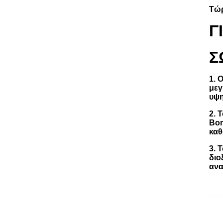
Τώρ
Γ
Σ
1. 
μεγ
υψη
2. 
Βο
καθ
3. 
διο
ανα