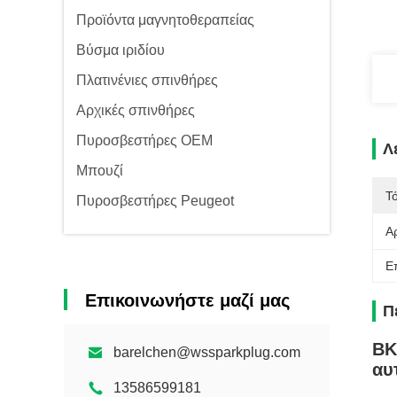
Προϊόντα μαγνητοθεραπείας
Βύσμα ιριδίου
Πλατινένιες σπινθήρες
Αρχικές σπινθήρες
Πυροσβεστήρες OEM
Λ
Μπουζί
Τ
Πυροσβεστήρες Peugeot
Α
Ε
Επικοινωνήστε μαζί μας
Π
BK
barelchen@wssparkplug.com
αυ
13586599181