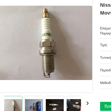
Niss
Μοντ
Ελάχισ
Παραγγ
Τιμή:
Τυπική
Περίο
Μέθοδ
Βρε