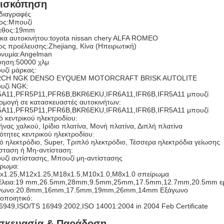
ισκόπηση
διαγραφές
ος:
Μπουζί
εθος:
19mm
κα αυτοκινήτου:
toyota nissan chery ALFA ROMEO
ος προέλευσης:
Zhejiang, Κίνα (Ηπειρωτική)
νυμία:
Angelman
ύηση:5
0000 χλμ
υζί μάρκας:
CH NGK DENSO EYQUEM MOTORCRAFT BRISK AUTOLITE
υζί NGK:
5A11,PFR5P11,PFR6B,BKR6EKU,IFR6A11,IFR6B,IFR5A11 μπουζί
ρμογή σε κατασκευαστές αυτοκινήτων:
5A11,PFR5P11,PFR6B,BKR6EKU,IFR6A11,IFR6B,IFR5A11 μπουζί
ό κεντρικού ηλεκτροδίου:
νας χαλκού, Ιρίδιο πλατίνα, Μονή πλατίνα, Διπλή πλατίνα
τητες κεντρικού ηλεκτροδίου:
 ηλεκτρόδιο, Super, Τριπλό ηλεκτρόδιο, Τέσσερα ηλεκτρόδια γείωσης
σταση ή Μη-αντίσταση:
ζί αντίστασης, Μπουζί μη-αντίστασης
ίρωμα:
x1.25,M12x1.25,M18x1.5,M10x1.0,M8x1.0 σπείρωμα
λεια:
19 mm,26.5mm,28mm,9.5mm,25mm,17.5mm,12.7mm,20.5mm εμ
γωνο:
20.8mm,16mm,17.5mm,19mm,26mm,14mm Εξάγωνο
οποιητικό:
949,ISO/TS 16949:2002,ISO 14001:2004 in 2004 Feb Certificate
σκευασία & Παράδοση