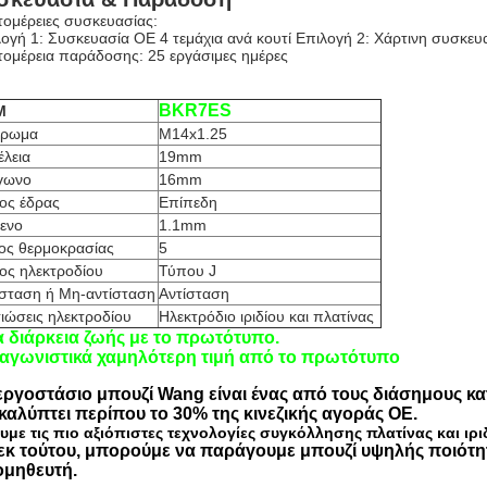
ομέρειες συσκευασίας:
ογή 1: Συσκευασία OE 4 τεμάχια ανά κουτί Επιλογή 2: Χάρτινη συσκευα
ομέρεια παράδοσης: 25 εργάσιμες ημέρες
BKR7ES
M
ίρωμα
M14x1.25
έλεια
19mm
γωνο
16mm
ος έδρας
Επίπεδη
κενο
1.1mm
ος θερμοκρασίας
5
ος ηλεκτροδίου
Τύπου J
ίσταση ή Μη-αντίσταση
Αντίσταση
ιώσεις ηλεκτροδίου
Ηλεκτρόδιο ιριδίου και πλατίνας
α διάρκεια ζωής με το πρωτότυπο.
αγωνιστικά χαμηλότερη τιμή από το πρωτότυπο
εργοστάσιο μπουζί Wang είναι ένας από τους διάσημους κα
 καλύπτει περίπου το 30% της κινεζικής αγοράς OE.
υμε τις πιο αξιόπιστες τεχνολογίες συγκόλλησης πλατίνας και ιρι
εκ τούτου, μπορούμε να παράγουμε μπουζί υψηλής ποιότη
μηθευτή.