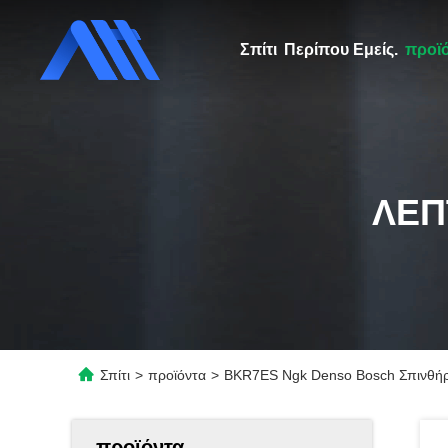
Σπίτι
Περίπου Εμείς.
προϊ
ΛΕΠ
Σπίτι
>
προϊόντα
>
BKR7ES Ngk Denso Bosch Σπινθήρα
προϊόντα