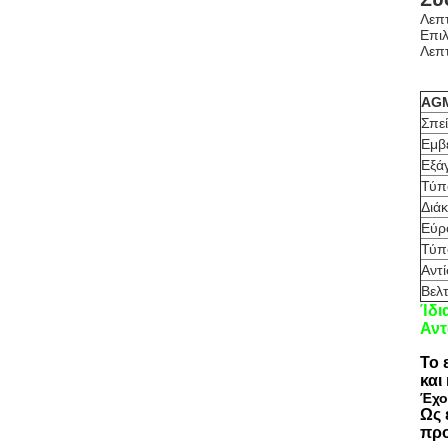
Λεπτ
Επιλ
Λεπτ
AG
Σπε
Εμβ
Εξά
Τύπ
Διά
Εύρ
Τύπ
Αντ
Βελτ
Ίδι
Αντ
Το 
και
Έχο
Ως 
προ