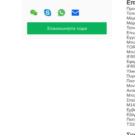
Επ
Προ
Τύπ
Μέγ
Μάρ
Τόπ
Επικοινωνήστε τώρα
Επω
Εγγ
Μπο
TOR
Μπο
IFR
Εφα
IFR
Υλικ
Πυρή
Ποσό
Μονό
Αντί
Μπου
Σπε
M14
Εμβέ
Εξά
Πιστ
TS16
Συ