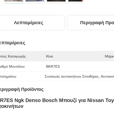
Λεπτομέρειες
Περιγραφή Προ
επτομέρειες
όπος Καταγωγής
Κίνα
Μάρκ
ριθμό Μοντέλου
BKR7ES
πισημαίνω:
Συσκευές αυτοκινήτων Σπινθήρες
, 
Αυτοκιν
εριγραφή Προϊόντος
R7ES Ngk Denso Bosch Μπουζί για Nissan Toy
τοκινήτων