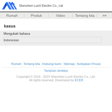
Shenzhen LuoX Electric Co., Ltd
Rumah
Produk
Video
Tentang kita
>>
kasus
Mengubah bahasa
Indonesian
Rumah
|
Tentang kita
|
Hubungi kami
|
Sitemap
|
Kebijakan Privasi
Tampilan desktop
Copyright © 2016 - 2025 Shenzhen LuoX Electric Co., Ltd.
All rights reserved. Developed by
ECER