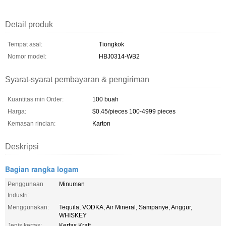
Detail produk
Tempat asal:
Tiongkok
Nomor model:
HBJ0314-WB2
Syarat-syarat pembayaran & pengiriman
Kuantitas min Order:
100 buah
Harga:
$0.45/pieces 100-4999 pieces
Kemasan rincian:
Karton
Deskripsi
Bagian rangka logam
Penggunaan
Minuman
Industri:
Menggunakan:
Tequila, VODKA, Air Mineral, Sampanye, Anggur,
WHISKEY
Jenis kertas:
Kertas Kraft