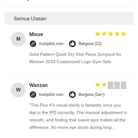
Semua Ulasan
Mixue
M
trustpilot.com
Berguna (12)
Solid Pattern Quick Dry One Piece Jumpsuit for
Women 2023 Customized Logo Gym Sets
Wanzan
W
trustpilot.com
Berguna (1w+)
"The Pico 4's visual clarity is fantastic once you
dial in the IPD correctly. The manual adjustment is
smooth, and finding that sweet spot makes all the
difference. No more eye strain during long
sessions. Highly recommend taking the time to set