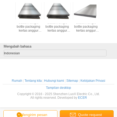
 single
Custom single
Custom single
Custom single
Custom s
ackaging
bottle packaging
bottle packaging
bottle packaging
bottle pa
 anggur
kertas anggur
kertas anggur
kertas anggur
kertas a
kantong
hadiah kantong
hadiah kantong
hadiah kantong
hadiah k
 botol
kaca 2 botol
kaca 2 botol
kaca 2 botol
kaca 2 
itam tote
anggur hitam tote
anggur hitam tote
anggur hitam tote
anggur hit
 bags
Mengubah bahasa
carry bags
carry bags
carry bags
carry 
Indonesian
Rumah
|
Tentang kita
|
Hubungi kami
|
Sitemap
|
Kebijakan Privasi
Tampilan desktop
Copyright © 2016 - 2025 Shenzhen LuoX Electric Co., Ltd.
All rights reserved. Developed by
ECER
Mengirim pesan
Quote request