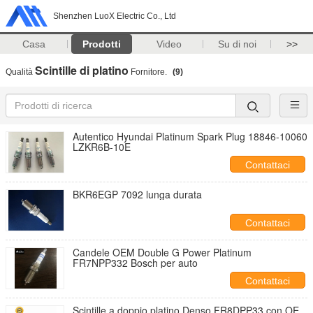
Shenzhen LuoX Electric Co., Ltd
Casa
Prodotti
Video
Su di noi
>>
Scintille di platino
Qualità
Fornitore.
(9)
Autentico Hyundai Platinum Spark Plug 18846-10060
LZKR6B-10E
Contattaci
BKR6EGP 7092 lunga durata
Contattaci
Candele OEM Double G Power Platinum
FR7NPP332 Bosch per auto
Contattaci
Scintille a doppio platino Denso FR8DPP33 con OE