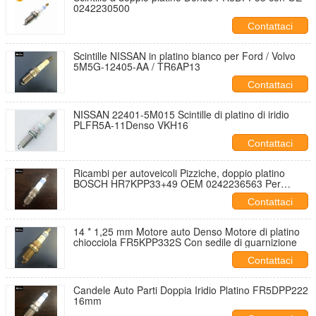
0242230500
Contattaci
Scintille NISSAN in platino bianco per Ford / Volvo
5M5G-12405-AA / TR6AP13
Contattaci
NISSAN 22401-5M015 Scintille di platino di iridio
PLFR5A-11Denso VKH16
Contattaci
Ricambi per autoveicoli Pizziche, doppio platino
BOSCH HR7KPP33+49 OEM 0242236563 Per
FORD
Contattaci
14 * 1,25 mm Motore auto Denso Motore di platino
chiocciola FR5KPP332S Con sedile di guarnizione
Contattaci
Candele Auto Parti Doppia Iridio Platino FR5DPP222
16mm