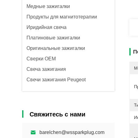
Медные зажигалки
Продукты для магнитотерапии
Иридийная свеча
Платиновые зажигалки
Оригинальные зажигалки
П
Сверки OEM
М
Свеча зажигания
Свечи зажигания Peugeot
П
Т
Свяжитесь с нами
И
barelchen@wssparkplug.com