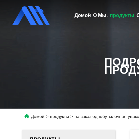
Домой
О Мы.
продукты
ПОДР
ПРОД
Домой
>
продукты
>
на заказ однобутылочная упак
продукты