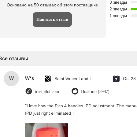
3 звезды
Основано на 50 отзывах об этом поставщике
2 звезды
1 звезды
Написать отзыв
Все отзывы
W
W*s
Saint Vincent and the Grenadines
Oct 28
trustpilot.com
Полезно (8987)
"I love how the Pico 4 handles IPD adjustment. The manual s
IPD just right eliminated！