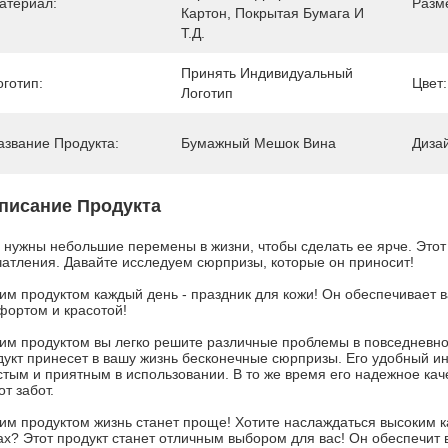
атериал:
Разм
Картон, Покрытая Бумага И 
Т.д.
Принять Индивидуальный 
оготип:
Цвет:
Логотип
азвание Продукта:
Бумажный Мешок Вина
Диза
писание Продукта
 нужны небольшие перемены в жизни, чтобы сделать ее ярче. Этот 
чатления. Давайте исследуем сюрпризы, которые он приносит!
тим продуктом каждый день - праздник для кожи! Он обеспечивает 
фортом и красотой!
тим продуктом вы легко решите различные проблемы в повседневно
дукт принесет в вашу жизнь бесконечные сюрпризы. Его удобный и
стым и приятным в использовании. В то же время его надежное ка
от забот.
тим продуктом жизнь станет проще! Хотите наслаждаться высоким ка
ах? Этот продукт станет отличным выбором для вас! Он обеспечит