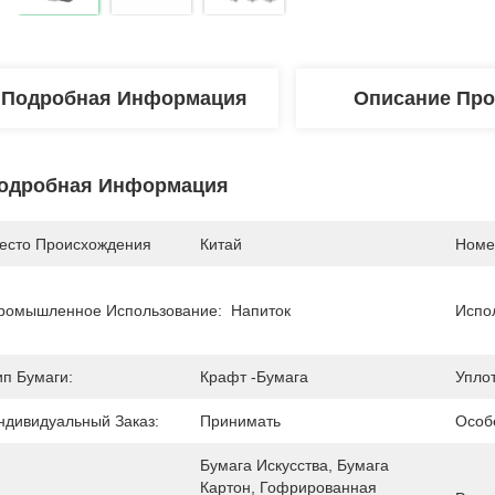
Подробная Информация
Описание Про
одробная Информация
есто Происхождения
Китай
Номе
ромышленное Использование:
Напиток
Испо
ип Бумаги:
Крафт -бумага
Упло
ндивидуальный Заказ:
Принимать
Особ
Бумага Искусства, Бумага 
Картон, Гофрированная 