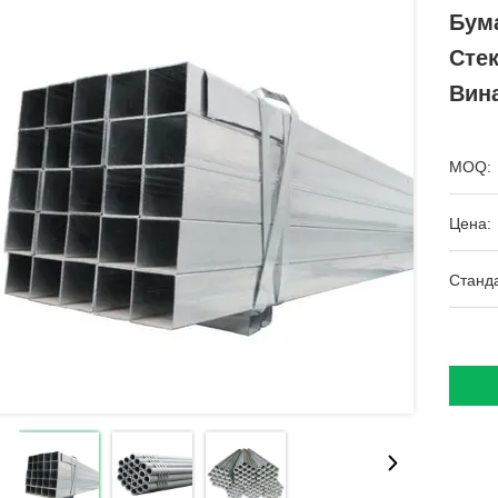
Бум
Сте
Вин
MOQ:
Цена:
Станда