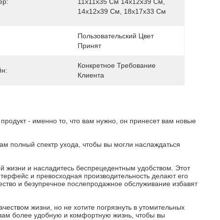
ер:
11x11x35 См 14x12x39 См, 
14x12x39 См, 18x17x33 См
Пользовательский Цвет 
Принят
Конкретное Требование 
йн:
Клиента
продукт - именно то, что вам нужно, он принесет вам новые
вам полный спектр ухода, чтобы вы могли наслаждаться
й жизни и насладитесь беспрецедентным удобством. Этот
нтерфейс и превосходная производительность делают его
чество и безупречное послепродажное обслуживание избавят
чеством жизни, но не хотите погрязнуть в утомительных
 вам более удобную и комфортную жизнь, чтобы вы