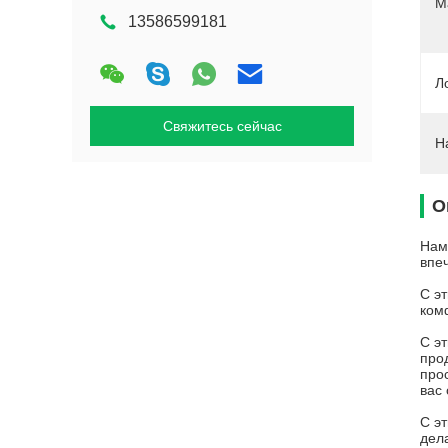
М
13586599181
Л
Свяжитесь сейчас
Н
О
Нам
впе
С э
ком
С э
про
про
вас 
С э
дел