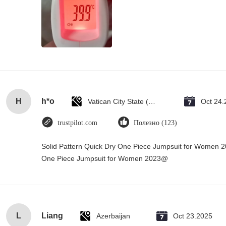
H
h*o
Vatican City State (Holy See)
Oct 24.
trustpilot.com
Полезно (123)
Solid Pattern Quick Dry One Piece Jumpsuit for Women 
One Piece Jumpsuit for Women 2023@
L
Liang
Azerbaijan
Oct 23.2025