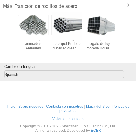
Partición de rodillos de acero
Más
e de una
Retro dibujos
Bolsa de regalo
Bolsa de papel de
embalaje
tella de
animados
de papel Kraft de
regalo de lujo
sola bote
no regalo
Animales
Navidad creativa
impresa Bolsa de
papel vino
 vidrio 2
Nochebuena Caja
personalizada
papel de compra
bolsa de v
 de vino
de regalo de
con su propio
personalizada
botellas 
olsas de
manzana Regalo
logotipo para la
con logotipo
negro bol
no
Cambie la lengua
de Navidad
fiesta decorativa
man
Pequeño regalo
de Navidad
Spanish
Ornamento Bolsa
de embalaje
Inicio
|
Sobre nosotros
|
Contacta con nosotros
|
Mapa del Sitio
|
Política de
privacidad
Visión de escritorio
Copyright © 2016 - 2025 Shenzhen LuoX Electric Co., Ltd.
All rights reserved. Developed by
ECER