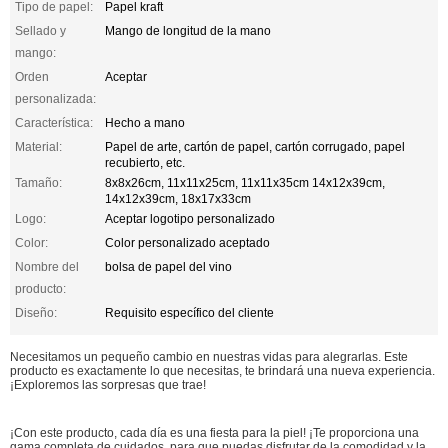
Tipo de papel:
Papel kraft
Sellado y
Mango de longitud de la mano
mango:
Orden
Aceptar
personalizada:
Característica:
Hecho a mano
Material:
Papel de arte, cartón de papel, cartón corrugado, papel
recubierto, etc.
Tamaño:
8x8x26cm, 11x11x25cm, 11x11x35cm 14x12x39cm,
14x12x39cm, 18x17x33cm
Logo:
Aceptar logotipo personalizado
Color:
Color personalizado aceptado
Nombre del
bolsa de papel del vino
producto:
Diseño:
Requisito específico del cliente
Necesitamos un pequeño cambio en nuestras vidas para alegrarlas. Este
producto es exactamente lo que necesitas, te brindará una nueva experiencia.
¡Exploremos las sorpresas que trae!
¡Con este producto, cada día es una fiesta para la piel! ¡Te proporciona una
gama completa de cuidados, para que puedas disfrutar de la comodidad y la