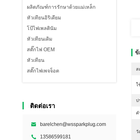
ผลิตภัณฑ์การรักษาด้วยแม่เหล็ก
หัวเทียนอิริเดียม
โป้ไฟเพลตินัม
หัวเทียนเดิม
สตั๊กไฟ OEM
ข
หัวเทียน
สถ
สตั๊กไฟเพจจ็อต
ใ
ป
ติดต่อเรา
คำ
barelchen@wssparkplug.com
วั
13586599181