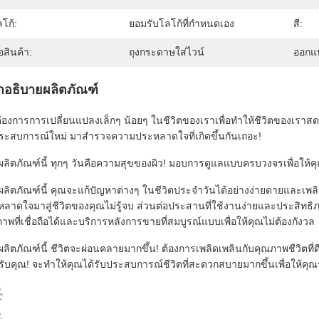
โก้:
ยอมรับโลโก้ที่กำหนดเอง
สี:
่อสินค้า:
ถุงกระดาษใส่ไวน์
ออกแ
ำอธิบายผลิตภัณฑ์
้องการการเปลี่ยนแปลงเล็กๆ น้อยๆ ในชีวิตของเราเพื่อทำให้ชีวิตของเราสดใสขึ
ระสบการณ์ใหม่ มาสำรวจความประหลาดใจที่เกิดขึ้นกันเถอะ!
ผลิตภัณฑ์นี้ ทุกๆ วันคือความสุขของผิว! มอบการดูแลแบบครบวงจรเพื่อใ
ผลิตภัณฑ์นี้ คุณจะแก้ปัญหาต่างๆ ในชีวิตประจำวันได้อย่างง่ายดายและเพ
ลาดใจมาสู่ชีวิตของคุณไม่รู้จบ ส่วนต่อประสานที่ใช้งานง่ายและประสิทธิ
าพที่เชื่อถือได้และบริการหลังการขายที่สมบูรณ์แบบเพื่อให้คุณไม่ต้องกังวล
ผลิตภัณฑ์นี้ ชีวิตจะผ่อนคลายมากขึ้น! ต้องการเพลิดเพลินกับคุณภาพชีวิตที่ดี แต่
ับคุณ! จะทำให้คุณได้รับประสบการณ์ชีวิตที่สะดวกสบายมากขึ้นเพื่อให้คุณร