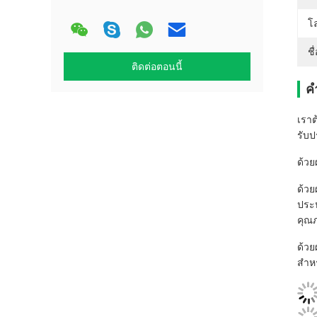
โล
ชื
ติดต่อตอนนี้
ค
เราต
รับป
ด้วย
ด้วย
ประห
คุณภ
ด้วย
สำหร