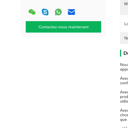
Ma
L
Contactez-nous maintenant
N
D
Nous
appo
Avec
conf
Avec
prod
util
Avec
chos
que 