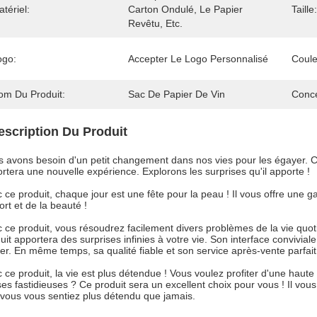
tériel:
Carton Ondulé, Le Papier 
Taille:
Revêtu, Etc.
ogo:
Accepter Le Logo Personnalisé
Coule
om Du Produit:
Sac De Papier De Vin
Conce
escription Du Produit
 avons besoin d'un petit changement dans nos vies pour les égayer. Ce
rtera une nouvelle expérience. Explorons les surprises qu'il apporte !
 ce produit, chaque jour est une fête pour la peau ! Il vous offre une 
ort et de la beauté !
 ce produit, vous résoudrez facilement divers problèmes de la vie quo
uit apportera des surprises infinies à votre vie. Son interface convivia
iser. En même temps, sa qualité fiable et son service après-vente parfai
 ce produit, la vie est plus détendue ! Vous voulez profiter d'une haute
es fastidieuses ? Ce produit sera un excellent choix pour vous ! Il vous 
vous vous sentiez plus détendu que jamais.