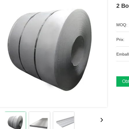
2 Bo
MOQ:
Prix:
Emball
Obt