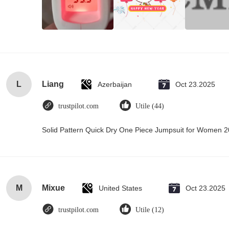
L
Liang
Azerbaijan
Oct 23.2025
trustpilot.com
Utile (44)
Solid Pattern Quick Dry One Piece Jumpsuit for Women
M
Mixue
United States
Oct 23.2025
trustpilot.com
Utile (12)