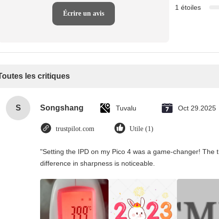
1 étoiles
Écrire un avis
Toutes les critiques
S
Songshang
Tuvalu
Oct 29.2025
trustpilot.com
Utile (1)
"Setting the IPD on my Pico 4 was a game-changer! The t
difference in sharpness is noticeable.