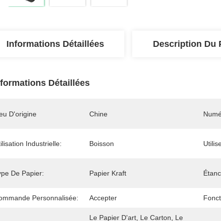
Informations Détaillées
Description Du 
nformations Détaillées
eu D'origine
Chine
Numé
ilisation Industrielle:
Boisson
Utilis
ype De Papier:
Papier Kraft
Étanc
ommande Personnalisée:
Accepter
Fonct
Le Papier D'art, Le Carton, Le 