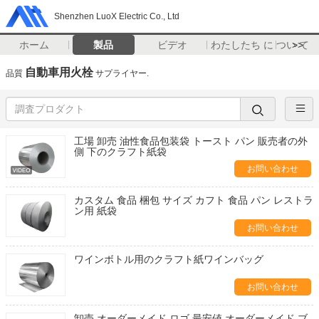
Shenzhen LuoX Electric Co., Ltd
ホーム
製品
ビデオ
わたしたち に つい て
>>
自動車用火栓
品質
サプライヤー.
工場 卸売 油性食品包装袋 トースト パン 販売者の外
側 下のクラフト紙袋
お問い合わせ
カスタム 食品 梱包 サイズ カフト 食品 パン レストラ
ン用 紙袋
お問い合わせ
ワインボトル用のクラフト紙ワインバッグ
お問い合わせ
卸売 オーダーメイド ロゴ 最安値 オーダーメイド ブ