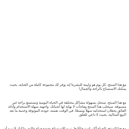
مع هذا المنتج، كل يوم هو وليمة للبشرة! إنه يوفر لك مجموعة كاملة من العناية، بحيث
يمكنك الاستمتاع بالراحة والجمال!
مع هذا المنتج، ستحل بسهولة مشاكل مختلفة في الحياة اليومية وتستمتع براحة غير
مسبوقة. سيجلب هذا المنتج مفاجآت لا نهاية لها لحياتك. واجهته سهلة الاستخدام وأدائه
الفائق يجعلان استخدامه سهلاً وممتعًا. في الوقت نفسه، جودته الموثوقة وخدمة ما بعد
البيع المثالية، بحيث لا داعي للقلق.
مع هذا المنتج، الحياة أكثر استرخاءً! هل تريد الاستمتاع بجودة حياة عالية، ولكنك لا تريد أن