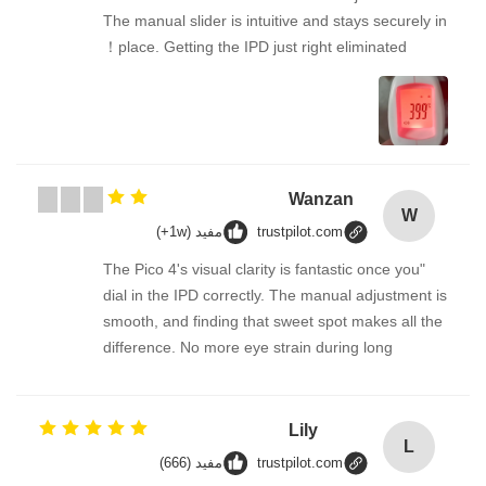
The manual slider is intuitive and stays securely in
place. Getting the IPD just right eliminated！
Wanzan
W
trustpilot.com
مفيد (1w+)
"The Pico 4's visual clarity is fantastic once you
dial in the IPD correctly. The manual adjustment is
smooth, and finding that sweet spot makes all the
difference. No more eye strain during long
sessions. Highly recommend taking the time to set
it up properly!""The Pico 4's visual clarity is
fantastic once you dial in the IPD correctly. The
Lily
L
manual adjustment is smooth, and finding that
trustpilot.com
مفيد (666)
sweet spot makes all the difference. No more eye