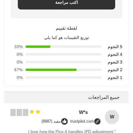
اكتب مراجعة
لقطة تقييم
توزيع التقييمات هو كما يلي
5 النجوم
33%
4 النجوم
0%
3 النجوم
0%
2 النجوم
67%
1 النجوم
0%
جميع المراجعات
W*s
W
trustpilot.com
مفيد (8987)
"I love how the Pico 4 handles IPD adjustment.