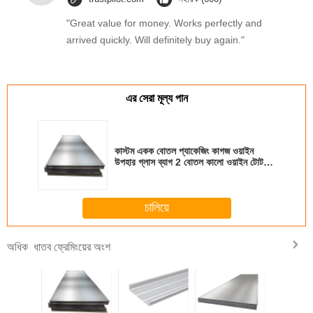
"Great value for money. Works perfectly and
arrived quickly. Will definitely buy again."
এর সেরা মূল্য পান
কাস্টম একক বোতল প্যাকেজিং কাগজ ওয়াইন
উপহার গ্লাস ব্যাগ 2 বোতল কালো ওয়াইন টোট
বহন ব্যাগ
চালিয়ে
ধাতব ফ্রেমিংয়ের অংশ
অধিক