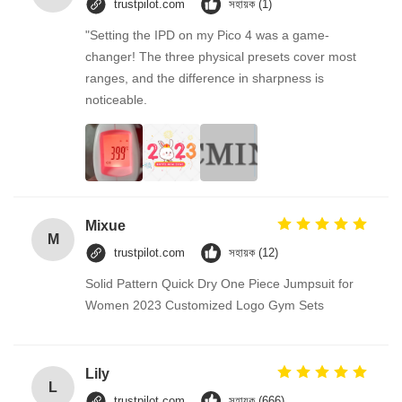
trustpilot.com
সহায়ক (1)
"Setting the IPD on my Pico 4 was a game-
changer! The three physical presets cover most
ranges, and the difference in sharpness is
noticeable.
Mixue
M
trustpilot.com
সহায়ক (12)
Solid Pattern Quick Dry One Piece Jumpsuit for
Women 2023 Customized Logo Gym Sets
Lily
L
trustpilot.com
সহায়ক (666)