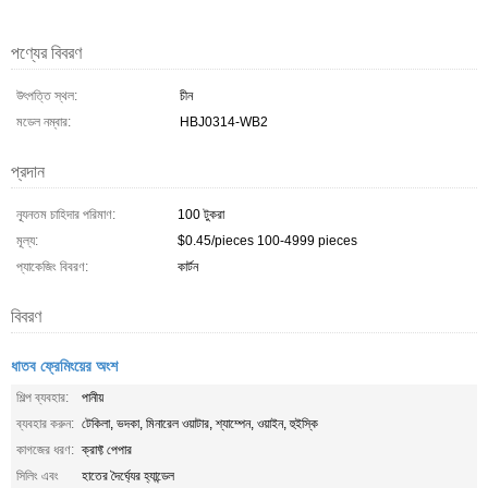
পণ্যের বিবরণ
উৎপত্তি স্থল:
চীন
মডেল নম্বার:
HBJ0314-WB2
প্রদান
ন্যূনতম চাহিদার পরিমাণ:
100 টুকরা
মূল্য:
$0.45/pieces 100-4999 pieces
প্যাকেজিং বিবরণ:
কার্টন
বিবরণ
ধাতব ফ্রেমিংয়ের অংশ
শিল্প ব্যবহার:
পানীয়
ব্যবহার করুন:
টেকিলা, ভদকা, মিনারেল ওয়াটার, শ্যাম্পেন, ওয়াইন, হুইস্কি
কাগজের ধরণ:
ক্রাফ্ট পেপার
সিলিং এবং
হাতের দৈর্ঘ্যের হ্যান্ডেল