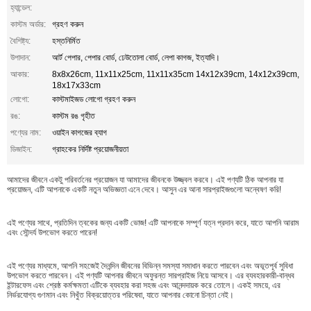
হ্যান্ডেল:
কাস্টম অর্ডার:
গ্রহণ করুন
বৈশিষ্ট্য:
হস্তনির্মিত
উপাদান:
আর্ট পেপার, পেপার বোর্ড, ঢেউতোলা বোর্ড, লেপা কাগজ, ইত্যাদি।
আকার:
8x8x26cm, 11x11x25cm, 11x11x35cm 14x12x39cm, 14x12x39cm,
18x17x33cm
লোগো:
কাস্টমাইজড লোগো গ্রহণ করুন
রঙ:
কাস্টম রঙ গৃহীত
পণ্যের নাম:
ওয়াইন কাগজের ব্যাগ
ডিজাইন:
গ্রাহকের নির্দিষ্ট প্রয়োজনীয়তা
আমাদের জীবনে একটু পরিবর্তনের প্রয়োজন যা আমাদের জীবনকে উজ্জ্বল করবে। এই পণ্যটি ঠিক আপনার যা
প্রয়োজন, এটি আপনাকে একটি নতুন অভিজ্ঞতা এনে দেবে। আসুন এর আনা সারপ্রাইজগুলো অন্বেষণ করি!
এই পণ্যের সাথে, প্রতিদিন ত্বকের জন্য একটি ভোজ! এটি আপনাকে সম্পূর্ণ যত্ন প্রদান করে, যাতে আপনি আরাম
এবং সৌন্দর্য উপভোগ করতে পারেন!
এই পণ্যের মাধ্যমে, আপনি সহজেই দৈনন্দিন জীবনের বিভিন্ন সমস্যা সমাধান করতে পারবেন এবং অভূতপূর্ব সুবিধা
উপভোগ করতে পারবেন। এই পণ্যটি আপনার জীবনে অফুরন্ত সারপ্রাইজ নিয়ে আসবে। এর ব্যবহারকারী-বান্ধব
ইন্টারফেস এবং শ্রেষ্ঠ কর্মক্ষমতা এটিকে ব্যবহার করা সহজ এবং আনন্দদায়ক করে তোলে। একই সময়ে, এর
নির্ভরযোগ্য গুণমান এবং নিখুঁত বিক্রয়োত্তর পরিষেবা, যাতে আপনার কোনো চিন্তা নেই।