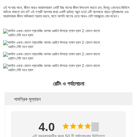
এই পণ্যের সাথে, জীবন আরও আরামদায়ক! একটি উচ্চ মানের জীবন উপভোগ করতে চান, কিন্তু একঘেয়ে জিনিসে
আটকে থাকতে চান না? এই পণ্যটি আপনার জন্য একটি দুর্দান্ত পছন্দ হবে! এটি আপনাকে আরও সুবিধাজনক এবং
আরামদায়ক জীবন অভিজ্ঞতা প্রদান করবে, যাতে আপনি আগের চেয়ে আরও বেশি স্বাচ্ছন্দ্য বোধ করেন।
রেটিং ও পর্যালোচনা
সামগ্রিক মূল্যায়ন
4.0
এই সরবরাহকারীর জন্য 50 টি পর্যালোচনার ভিত্তিতে