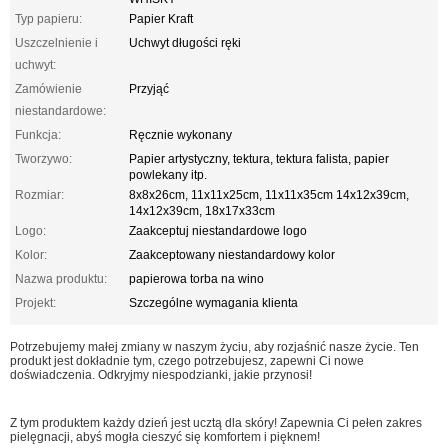
Typ papieru:
Papier Kraft
Uszczelnienie i
Uchwyt długości ręki
uchwyt:
Zamówienie
Przyjąć
niestandardowe:
Funkcja:
Ręcznie wykonany
Tworzywo:
Papier artystyczny, tektura, tektura falista, papier
powlekany itp.
Rozmiar:
8x8x26cm, 11x11x25cm, 11x11x35cm 14x12x39cm,
14x12x39cm, 18x17x33cm
Logo:
Zaakceptuj niestandardowe logo
Kolor:
Zaakceptowany niestandardowy kolor
Nazwa produktu:
papierowa torba na wino
Projekt:
Szczególne wymagania klienta
Potrzebujemy małej zmiany w naszym życiu, aby rozjaśnić nasze życie. Ten
produkt jest dokładnie tym, czego potrzebujesz, zapewni Ci nowe
doświadczenia. Odkryjmy niespodzianki, jakie przynosi!
Z tym produktem każdy dzień jest ucztą dla skóry! Zapewnia Ci pełen zakres
pielęgnacji, abyś mogła cieszyć się komfortem i pięknem!