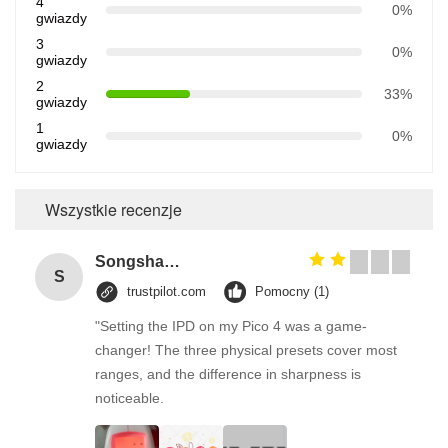
4
0%
gwiazdy
3
0%
gwiazdy
2
33%
gwiazdy
1
0%
gwiazdy
Wszystkie recenzje
Songshang
S
trustpilot.com
Pomocny (1)
"Setting the IPD on my Pico 4 was a game-
changer! The three physical presets cover most
ranges, and the difference in sharpness is
noticeable.