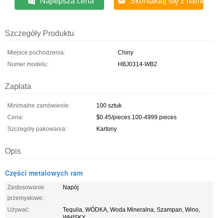
Najlepsza cena
Skontaktuj się z nami
Szczegóły Produktu
Miejsce pochodzenia:
Chiny
Numer modelu:
HBJ0314-WB2
Zapłata
Minimalne zamówienie:
100 sztuk
Cena:
$0.45/pieces 100-4999 pieces
Szczegóły pakowania:
Kartony
Opis
Części metalowych ram
Zastosowanie
Napój
przemysłowe:
Używać:
Tequila, WÓDKA, Woda Mineralna, Szampan, Wino,
WHISKY