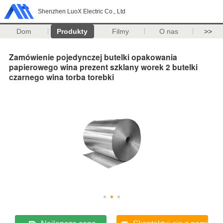
Shenzhen LuoX Electric Co., Ltd
Dom
Produkty
Filmy
O nas
>>
Zamówienie pojedynczej butelki opakowania
papierowego wina prezent szklany worek 2 butelki
czarnego wina torba torebki