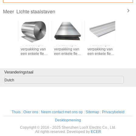
Lichte staalstaven
Meer
nlijke
Persoonlijke
Persoonlijke
Persoonlijke
Persoon
ing van
verpakking van
verpakking van
verpakking van
verpakki
ele fles
een enkele fles
een enkele fles
een enkele fles
een enkel
r wijn
papier wijn
papier wijn
papier wijn
papier 
 glaszak
geschenk glaszak
geschenk glaszak
geschenk glaszak
geschenk 
wart wijn
2 fles zwart wijn
2 fles zwart wijn
2 fles zwart wijn
2 fles zwa
sen
Veranderingstaal
tassen
tassen
tassen
tass
Dutch
Thuis
|
Over ons
|
Neem contact met ons op
|
Sitemap
|
Privacybeleid
Desktopmening
Copyright © 2016 - 2025 Shenzhen LuoX Electric Co., Ltd.
All rights reserved. Developed by
ECER