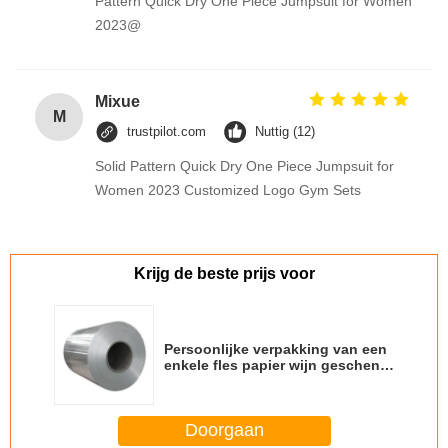
Pattern Quick Dry One Piece Jumpsuit for Women
2023@
Mixue
M
trustpilot.com
Nuttig (12)
Solid Pattern Quick Dry One Piece Jumpsuit for
Women 2023 Customized Logo Gym Sets
Krijg de beste prijs voor
Persoonlijke verpakking van een
enkele fles papier wijn geschenk
glaszak 2 fles zwart wijn tassen
Doorgaan