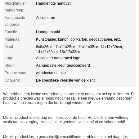
Afdichting en
Handlengte handvat
handgreep:
Aangepaste
Accepteren
volgorde:
Functie:
Handgemaakt
Materiaal:
Kunstpapier, karton, golfkarton, gecoat papier, enz.
Maat:
8x8x26cm, 11x11x25cm, 11x11x35cm 14x12x39cm,
14x12x39cm, 18x17x33cm
Logo:
Accepteer aangepast logo
Kleur:
Aangepaste kleur geaccepteerd
Productnaam:
wijndocument zak
Ontwerp:
De specifieke vereiste van de klant
We hebben een kleine verandering in ons leven nodig om het op te fleuren. Dit
product is precies wat je nodig hebt, het zal je een nieuwe ervaring bezorgen.
Laten we de verrassingen die het brengt verkennen!
Met dit product is elke dag een feest voor de huid! Het biedt je een volledig
scala aan verzorging, zodat je kunt genieten van comfort en schoonheid!
Met dit product los je gemakkelijk verschillende problemen in het dagelijks