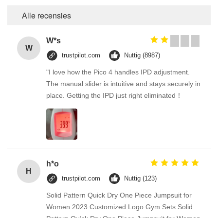
Alle recensies
W*s
W
trustpilot.com
Nuttig (8987)
"I love how the Pico 4 handles IPD adjustment.
The manual slider is intuitive and stays securely in
place. Getting the IPD just right eliminated！
h*o
H
trustpilot.com
Nuttig (123)
Solid Pattern Quick Dry One Piece Jumpsuit for
Women 2023 Customized Logo Gym Sets Solid