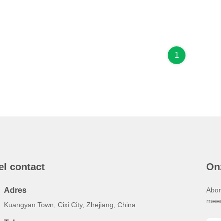
1
el contact
On
Adres
Abon
meer
Kuangyan Town, Cixi City, Zhejiang, China