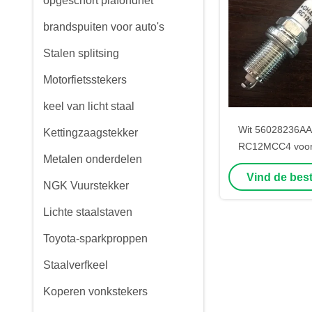
opgeschort plafondnet
brandspuiten voor auto's
Stalen splitsing
Motorfietsstekers
keel van licht staal
Wit 56028236AA
Kettingzaagstekker
RC12MCC4 voor 
Metalen onderdelen
materi
Vind de best
NGK Vuurstekker
Lichte staalstaven
Toyota-sparkproppen
Staalverfkeel
Koperen vonkstekers