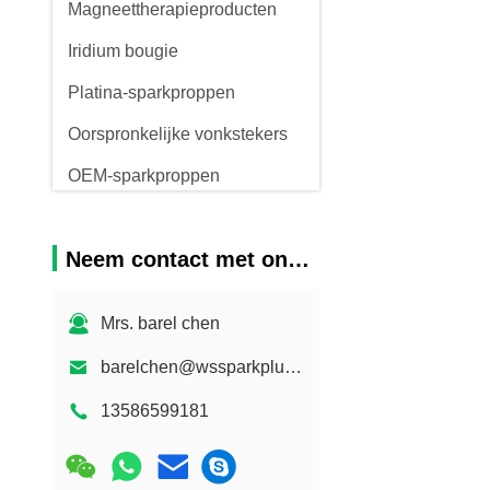
Magneettherapieproducten
Iridium bougie
Platina-sparkproppen
Oorspronkelijke vonkstekers
OEM-sparkproppen
Bougie
Neem contact met ons op
Peugeot-sparkproppen
Mrs. barel chen
barelchen@wssparkplug.com
13586599181