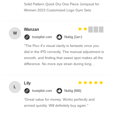
Solid Pattern Quick Dry One Piece Jumpsuit for
Women 2023 Customized Logo Gym Sets
Wanzan
W
trustpilot.com
Nuttig (1w+)
"The Pico 4's visual clarity is fantastic once you
dial in the IPD correctly. The manual adjustment is
smooth, and finding that sweet spot makes all the
difference. No more eye strain during long
sessions. Highly recommend taking the time to set
it up properly!""The Pico 4's visual clarity is
fantastic once you dial in the IPD correctly. The
Lily
L
manual adjustment is smooth, and finding that
trustpilot.com
Nuttig (666)
sweet spot makes all the difference. No more eye
"Great value for money. Works perfectly and
strain during long sessions. Highly recommend
arrived quickly. Will definitely buy again."
taking the time to set it up properly!""The Pico 4's
visual clarity is fantastic once you dial in the IPD