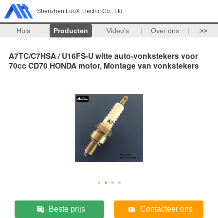
Shenzhen LuoX Electric Co., Ltd
Huis
Producten
Video's
Over ons
>>
A7TC/C7HSA / U16FS-U witte auto-vonkstekers voor
70cc CD70 HONDA motor, Montage van vonkstekers
Beste prijs
Contacteer ons