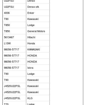
U22FSU
Denso
U22FSU
Denso stk
4006
Enker
T90
Kawasaki
T850
Lodge
T850
General Motors
5613467
Hitachi
L13W
Honda
98056-57717
KAWASAKI
98056-57717
HONDA
98056-57717
HONDA
98056-57717
Iskra
T90
Lodge
T90
Kawasaki
J4520U22FSL
Kawasaki
J4520U22FSL
Kawasaki
J4520U22FSL
KLG
T70
Lodge