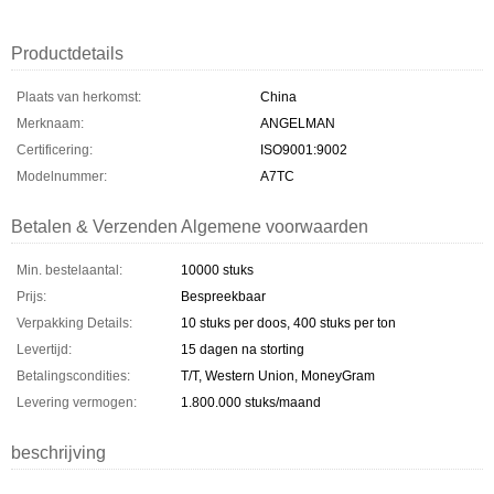
Productdetails
Plaats van herkomst:
China
Merknaam:
ANGELMAN
Certificering:
ISO9001:9002
Modelnummer:
A7TC
Betalen & Verzenden Algemene voorwaarden
Min. bestelaantal:
10000 stuks
Prijs:
Bespreekbaar
Verpakking Details:
10 stuks per doos, 400 stuks per ton
Levertijd:
15 dagen na storting
Betalingscondities:
T/T, Western Union, MoneyGram
Levering vermogen:
1.800.000 stuks/maand
beschrijving