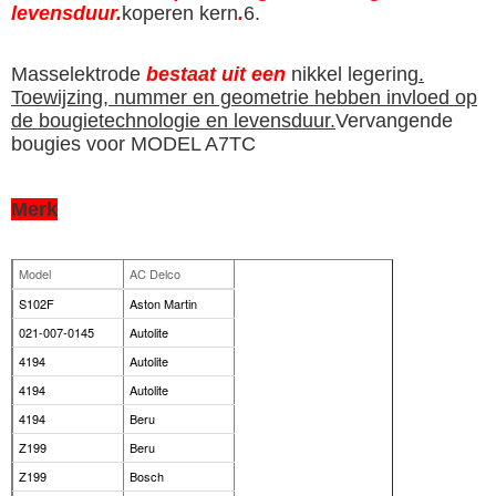
levensduur.
koperen kern
.
6.
Masselektrode
bestaat uit een
nikkel legering
.
Toewijzing, nummer en geometrie hebben invloed op
de bougietechnologie en levensduur.
Vervangende
bougies voor MODEL A7TC
Merk
Model
AC Delco
S102F
Aston Martin
021-007-0145
Autolite
4194
Autolite
4194
Autolite
4194
Beru
Z199
Beru
Z199
Bosch