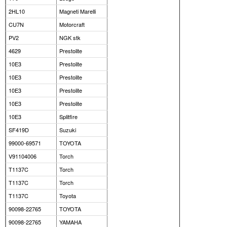
2HL10
Magneti Marelli
CU7N
Motorcraft
PV2
NGK stk
4629
Prestolite
10E3
Prestolite
10E3
Prestolite
10E3
Prestolite
10E3
Prestolite
10E3
Splitfire
SF419D
Suzuki
99000-69571
TOYOTA
V91104006
Torch
T1137C
Torch
T1137C
Torch
T1137C
Toyota
90098-22765
TOYOTA
90098-22765
YAMAHA