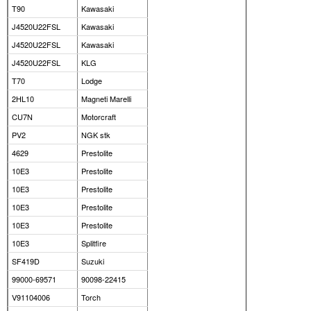
T90
Kawasaki
J4520U22FSL
Kawasaki
J4520U22FSL
Kawasaki
J4520U22FSL
KLG
T70
Lodge
2HL10
Magneti Marelli
CU7N
Motorcraft
PV2
NGK stk
4629
Prestolite
10E3
Prestolite
10E3
Prestolite
10E3
Prestolite
10E3
Prestolite
10E3
Splitfire
SF419D
Suzuki
99000-69571
90098-22415
V91104006
Torch