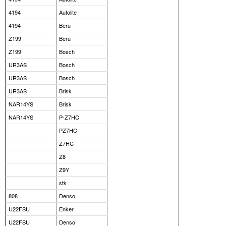
4194
Autolite
4194
Beru
Z199
Beru
Z199
Bosch
UR3AS
Bosch
UR3AS
Bosch
UR3AS
Brisk
NAR14YS
Brisk
NAR14YS
P-Z7HC
PZ7HC
Z7HC
Z8
Z9Y
stk
808
Denso
U22FSU
Enker
U22FSU
Denso