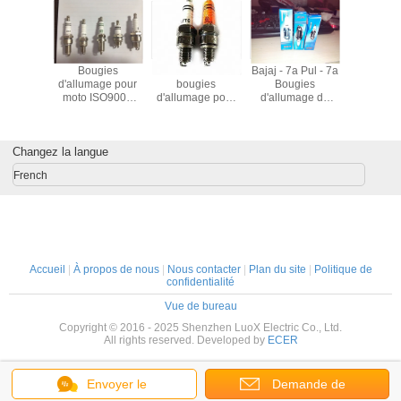
7a Pul - 7a
Des bougies
Service d'OEM
Électrode pour
Boug
ugies
d'allumage
pour
moteur de petite
d'alluma
umage de
automobile, des
motocyclettes
taille
moto I
ur toutes
bougies
électriques
C7E CR8
ocyclettes
d'allumage de
BP7HS
 3 roues
haute puissance
B7ES 
ur Rouge
Changez la langue
Pour Suzuki
BPM7A
 Orange
DCP7RE
French
XU22EPR-U
BOSCH YR7DC
Accueil
|
À propos de nous
|
Nous contacter
|
Plan du site
|
Politique de
confidentialité
Vue de bureau
Copyright © 2016 - 2025 Shenzhen LuoX Electric Co., Ltd.
All rights reserved. Developed by
ECER
Envoyer le
Demande de