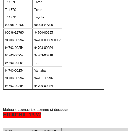
T1137C
Torch
T1137C
Torch
T1137C
Toyota
90098-22765
90098-22765
90098-22765
94700-00835
94703-00254
94700-00835-00IV
94703-00254
94703-00254
94703-00254
94703-00216
94703-00254
1. .
94703-00254
Yamaha
94703-00254
94701 00254
94703-00254
94700-00254
Moteurs appropriés comme ci-dessous
HITACHI
L 13 W