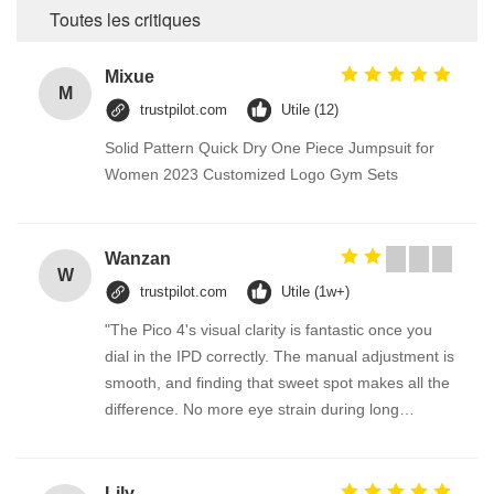
Toutes les critiques
Mixue
M
trustpilot.com
Utile (12)
Solid Pattern Quick Dry One Piece Jumpsuit for
Women 2023 Customized Logo Gym Sets
Wanzan
W
trustpilot.com
Utile (1w+)
"The Pico 4's visual clarity is fantastic once you
dial in the IPD correctly. The manual adjustment is
smooth, and finding that sweet spot makes all the
difference. No more eye strain during long
sessions. Highly recommend taking the time to set
it up properly!""The Pico 4's visual clarity is
fantastic once you dial in the IPD correctly. The
Lily