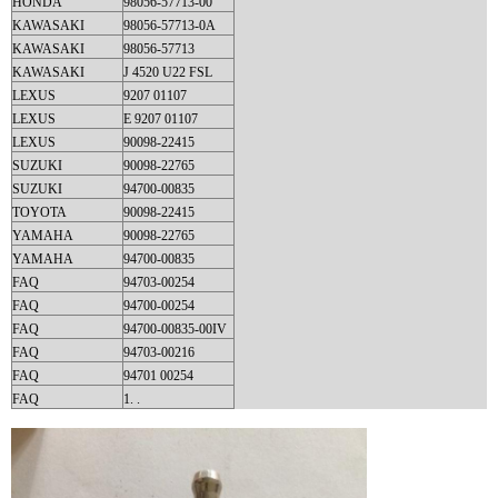
HONDA
98056-57713-00
KAWASAKI
98056-57713-0A
KAWASAKI
98056-57713
KAWASAKI
J 4520 U22 FSL
LEXUS
9207 01107
LEXUS
E 9207 01107
LEXUS
90098-22415
SUZUKI
90098-22765
SUZUKI
94700-00835
TOYOTA
90098-22415
YAMAHA
90098-22765
YAMAHA
94700-00835
FAQ
94703-00254
FAQ
94700-00254
FAQ
94700-00835-00IV
FAQ
94703-00216
FAQ
94701 00254
FAQ
1. .