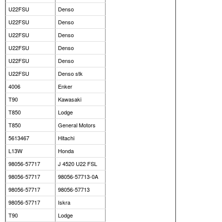
U22FSU
Denso
U22FSU
Denso
U22FSU
Denso
U22FSU
Denso
U22FSU
Denso
U22FSU
Denso stk
4006
Enker
T90
Kawasaki
T850
Lodge
T850
General Motors
5613467
Hitachi
L13W
Honda
98056-57717
J 4520 U22 FSL
98056-57717
98056-57713-0A
98056-57717
98056-57713
98056-57717
Iskra
T90
Lodge