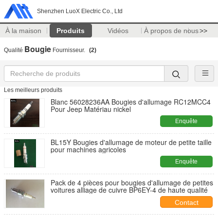
Shenzhen LuoX Electric Co., Ltd
À la maison
Produits
Vidéos
À propos de nous
>>
Bougie
Qualité
Fournisseur.
(2)
Les meilleurs produits
Blanc 56028236AA Bougies d'allumage RC12MCC4
Pour Jeep Matériau nickel
Enquête
maintenant
BL15Y Bougies d'allumage de moteur de petite taille
pour machines agricoles
Enquête
maintenant
Pack de 4 pièces pour bougies d'allumage de petites
voitures alliage de cuivre BP6EY-4 de haute qualité
Contact