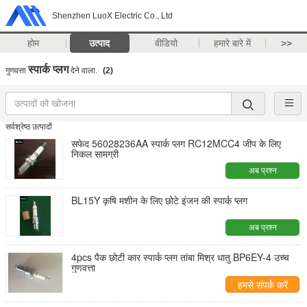
Shenzhen LuoX Electric Co., Ltd
होम
उत्पाद
वीडियो
हमारे बारे में
>>
स्पार्क प्लग
गुणवत्ता
देने वाला.
(2)
सर्वश्रेष्ठ उत्पादों
सफेद 56028236AA स्पार्क प्लग RC12MCC4 जीप के लिए
निकल सामग्री
अब प्रश्न
BL15Y कृषि मशीन के लिए छोटे इंजन की स्पार्क प्लग
अब प्रश्न
4pcs पैक छोटी कार स्पार्क प्लग तांबा मिश्र धातु BP6EY-4 उच्च
गुणवत्ता
हमसे संपर्क करें