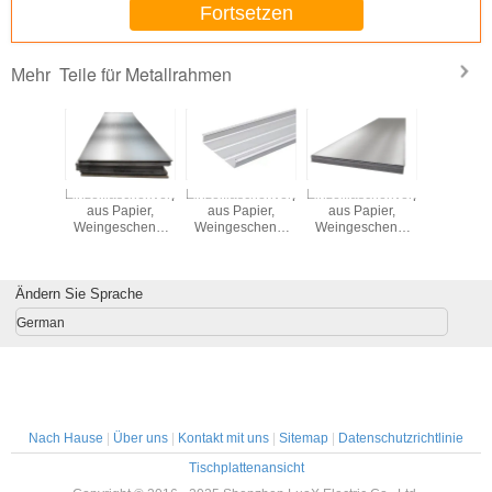
Fortsetzen
Teile für Metallrahmen
Mehr
aschenverpackung
Einzelflaschenverpackung
Einzelflaschenverpackung
Einzelflaschenverpackung
Einzelfla
apier,
aus Papier,
aus Papier,
aus Papier,
aus Pap
schenk-
Weingeschenk-
Weingeschenk-
Weingeschenk-
Weinges
utel, 2
Glasbeutel, 2
Glasbeutel, 2
Glasbeutel, 2
Glasbeut
chen
Flaschen
Flaschen
Flaschen
Flasc
en Wein,
schwarzen Wein,
schwarzen Wein,
schwarzen Wein,
schwarze
aschen
Ändern Sie Sprache
Handtaschen
Handtaschen
Handtaschen
Handta
German
Nach Hause
|
Über uns
|
Kontakt mit uns
|
Sitemap
|
Datenschutzrichtlinie
Tischplattenansicht