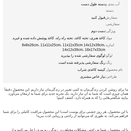
آب بندی و
دسته طول دست
دسته:
سفارش
قبول کنید
سفارشی:
ویژگی:
دست دوم
مواد:
کاغذ هنری، تخته کاغذ، تخته راه راه، کاغذ پوشش داده شده و غیره.
اندازه:
8x8x26cm، 11x11x25cm، 11x11x35cm 14x12x39cm،
14x12x39cm، 18x17x33cm
لوگو:
لوگوی سفارشی شده را بپذیرید
رنگ:
رنگ سفارشی پذیرفته شده است
نام محصول:
کیسه کاغذی شراب
طراحی:
نیاز خاص مشتری
ما برای روشن کردن زندگی‌مان به کمی تغییر در زندگی‌مان نیاز داریم. این محصول دقیقاً
همان چیزی است که شما به آن نیاز دارید، یک تجربه جدید برای شما به ارمغان می‌آورد.
بیایید شگفتی‌هایی را که به همراه دارد، کشف کنیم!
با این محصول، هر روز جشنی برای پوست است! این محصول مراقبت کاملی را برای شما
فراهم می‌کند، به طوری که می‌توانید از راحتی و زیبایی لذت ببرید!
با این محصول، شما به راحتی مشکلات مختلف در زندگی روزمره را حل می‌کنید و از