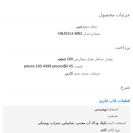
جزئیات محصول
محل منبع:
چین
شماره مدل:
HBJ0314-WB2
پرداخت
مقدار حداقل تعداد سفارش:
100 قطعه
قیمت:
$0.45/pieces 100-4999 pieces
جزئیات بسته بندی:
کارتن
شرح
قطعات قاب فلزی
استفاده
نوشیدنی
صنعتی:
استفاده کنید:
تکیلا، ودکا، آب معدنی، شامپاین، شراب، ویسکی
نوع کاغذ:
کاغذ