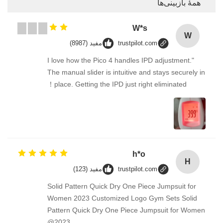
همهٔ بازبینی‌ها
W*s
W
trustpilot.com
مفید (8987)
"I love how the Pico 4 handles IPD adjustment.
The manual slider is intuitive and stays securely in
place. Getting the IPD just right eliminated！
h*o
H
trustpilot.com
مفید (123)
Solid Pattern Quick Dry One Piece Jumpsuit for
Women 2023 Customized Logo Gym Sets Solid
Pattern Quick Dry One Piece Jumpsuit for Women
2023@