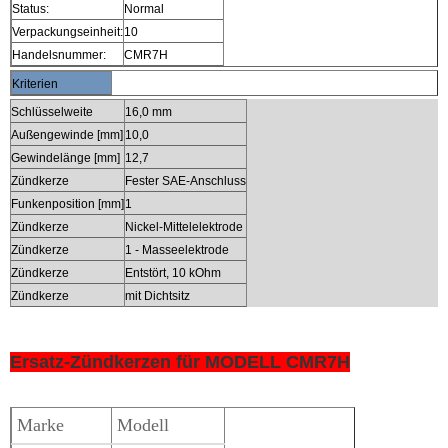
Status:
Normal
Verpackungseinheit:
10
Handelsnummer:
CMR7H
Kriterien
Schlüsselweite
16,0 mm
Außengewinde [mm]
10,0
Gewindelänge [mm]
12,7
Zündkerze
Fester SAE-Anschluss
Funkenposition [mm]
1
Zündkerze
Nickel-Mittelelektrode
Zündkerze
1 - Masseelektrode
Zündkerze
Entstört, 10 kOhm
Zündkerze
mit Dichtsitz
Ersatz-Zündkerzen für MODELL CMR7H
Marke
Modell