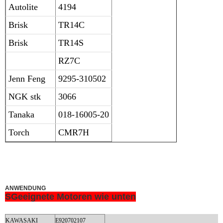
Autolite
4194
Brisk
TR14C
Brisk
TR14S
RZ7C
Jenn Feng
9295-310502
NGK stk
3066
Tanaka
018-16005-20
Torch
CMR7H
ANWENDUNG
S
Geeignete Motoren wie unten
KAWASAKI
E920702107