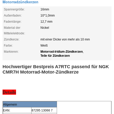
Motorradzündkerzen
Spannergröße:
16mm
Außenfaden:
10*1,0mm
Fadenlänge:
12,7 mm
Material der
Nickel
Mittelelektrode:
Zündkerze:
mit einer Dicke von mehr als 10 mm
Farbe:
Weiß
Motorrad-Iridium-Zündkerzen
Markieren:
,
Teile für Zündkerzen
Hochwertiger Bestpreis A7RTC passend für NGK
CMR7H Motorrad-Motor-Zündkerze
Details
Allgemein
EAN:
87295 13066 7