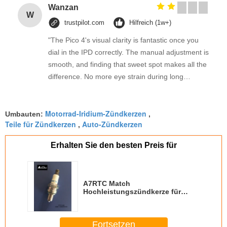
Wanzan
W
trustpilot.com
Hilfreich (1w+)
"The Pico 4's visual clarity is fantastic once you
dial in the IPD correctly. The manual adjustment is
smooth, and finding that sweet spot makes all the
difference. No more eye strain during long
sessions. Highly recommend taking the time to set
it up properly!""The Pico 4's visual clarity is
Motorrad-Iridium-Zündkerzen
fantastic once you dial in the IPD correctly. The
Umbauten:
,
Teile für Zündkerzen
Auto-Zündkerzen
,
manual adjustment is smooth, and finding that
sweet spot makes all the difference. No more eye
Erhalten Sie den besten Preis für
strain during long sessions. Highly recommend
taking the time to set it up properly!""The Pico 4's
visual clarity is fantastic once you dial in the IPD
A7RTC Match
correctly. The manual adjustment is smooth, and
Hochleistungszündkerze für
finding that sweet spot makes all the difference.
Motorräder NGK CMR7H
No more eye strain during long sessions. Highly
recommend taking the time to set it up
Fortsetzen