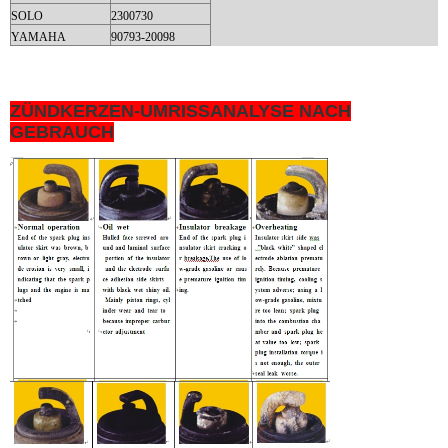
SOLO
2300730
YAMAHA
90793-20098
ZÜNDKERZEN-UMRISSANALYSE NACH
GEBRAUCH