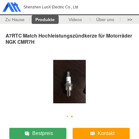
Shenzhen LuoX Electric Co., Ltd
Zu Hause
Produkte
Videos
Über uns
>>
A7RTC Match Hochleistungszündkerze für Motorräder
NGK CMR7H
Bestpreis
Kontakt