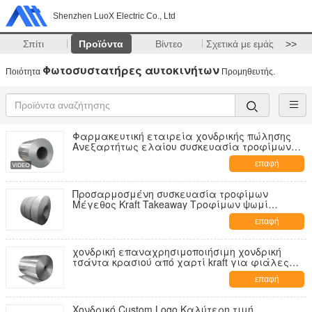
Shenzhen LuoX Electric Co., Ltd
Σπίτι
Προϊόντα
Βίντεο
Σχετικά με εμάς
>>
Φωτοσυστατήρες αυτοκινήτων
Ποιότητα
Προμηθευτής.
Φαρμακευτική εταιρεία χονδρικής πώλησης
Ανεξαρτήτως ελαίου συσκευασία τροφίμων
τσάντα τοστ ψωμί έξω από τον πωλητή κάτω
επαφή
Kraft χαρτί τσάντα
Προσαρμοσμένη συσκευασία τροφίμων
Μέγεθος Kraft Takeaway Τροφίμων ψωμί
χαρτοσακούλα για εστιατόριο
επαφή
χονδρική επαναχρησιμοποιήσιμη χονδρική
τσάντα κρασιού από χαρτί kraft για φιάλες
κρασιού
επαφή
Χονδρικό Custom Logo Καλύτερη τιμή