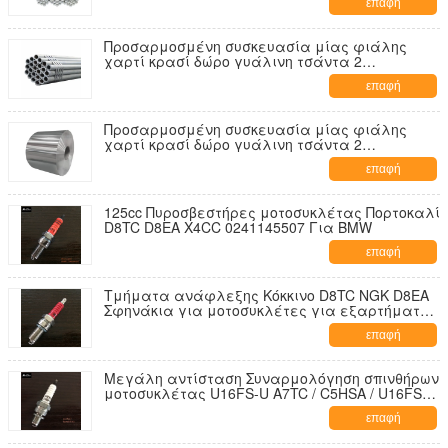
επαφή
Προσαρμοσμένη συσκευασία μίας φιάλης
χαρτί κρασί δώρο γυάλινη τσάντα 2
μπουκάλια μαύρο κρασί tote carry bags
επαφή
Προσαρμοσμένη συσκευασία μίας φιάλης
χαρτί κρασί δώρο γυάλινη τσάντα 2
μπουκάλια μαύρο κρασί tote carry bags
επαφή
125cc Πυροσβεστήρες μοτοσυκλέτας Πορτοκαλί
D8TC D8EA X4CC 0241145507 Για BMW
επαφή
Τμήματα ανάφλεξης Κόκκινο D8TC NGK D8EA
Σφηνάκια για μοτοσυκλέτες για εξαρτήματα
μοτοσυκλέτας
επαφή
Μεγάλη αντίσταση Συναρμολόγηση σπινθήρων
μοτοσυκλέτας U16FS-U A7TC / C5HSA / U16FS-L
/ U17F / U16FSL
επαφή