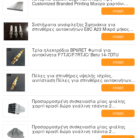
Customized Branded Printing Μαύρο χαρτόνι
σακούλι κρασιού
επαφή
Συστήματα ανάφλεξης Σφηνάκια για
σπινθήρες αυτοκινήτων E8C A23 Μικρό μήκος
20,8 mm
επαφή
Τρία ηλεκτρόδια BP6RET Φωτιά για
αυτοκίνητα F7TJC/F7RTJC/ Beru 14-7DTU
επαφή
Πύλες για σπινθήρες υψηλής ισχύος,
αντίσταση Πύλες για σπινθήρες αυτοκινήτων
για Audi / Passat / Mitsubishi K7RTC
επαφή
Προσαρμοσμένη συσκευασία μίας φιάλης
χαρτί κρασί δώρο γυάλινη τσάντα 2
μπουκάλια μαύρο κρασί tote carry bags
επαφή
Προσαρμοσμένη συσκευασία μίας φιάλης
χαρτί κρασί δώρο γυάλινη τσάντα 2
μπουκάλια μαύρο κρασί tote carry bags