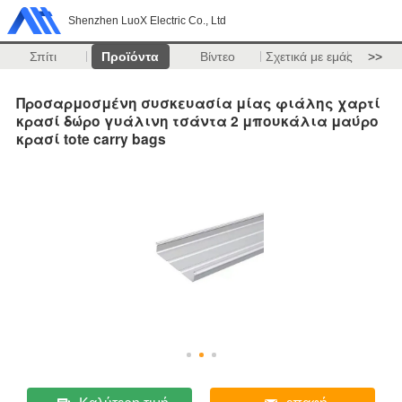
Shenzhen LuoX Electric Co., Ltd
Σπίτι
Προϊόντα
Βίντεο
Σχετικά με εμάς
>>
Προσαρμοσμένη συσκευασία μίας φιάλης χαρτί
κρασί δώρο γυάλινη τσάντα 2 μπουκάλια μαύρο
κρασί tote carry bags