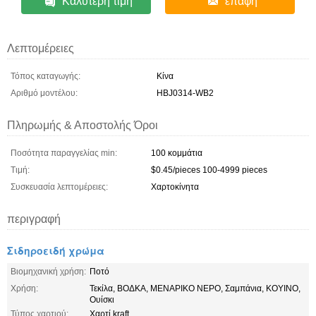
Καλύτερη τιμή
επαφή
Λεπτομέρειες
Τόπος καταγωγής:
Κίνα
Αριθμό μοντέλου:
HBJ0314-WB2
Πληρωμής & Αποστολής Όροι
Ποσότητα παραγγελίας min:
100 κομμάτια
Τιμή:
$0.45/pieces 100-4999 pieces
Συσκευασία λεπτομέρειες:
Χαρτοκίνητα
περιγραφή
Σιδηροειδή χρώμα
Βιομηχανική χρήση:
Ποτό
Χρήση:
Τεκίλα, ΒΟΔΚΑ, ΜΕΝΑΡΙΚΟ ΝΕΡΟ, Σαμπάνια, ΚΟΥΙΝΟ,
Ουίσκι
Τύπος χαρτιού:
Χαρτί kraft