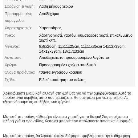
Σφράγιση & Λαβή:
Λαβή μήκους χεριού
Προσαρμοσμένη
Αποδέχομαι
παραγγελία:
Χαρακτηριστικό:
Χειροποίητος
Υλικό:
Χάρτινο χαρτί, χαρτόνι, κυματοειδές χαρτί, επικαλυμμένο
χαρτί κλπ.
Μέγεθος:
8x8x26cm, 11x11x25cm, 11x11x35cm 14x12x39cm,
14x12x39cm, 18x17x33cm
Λογότυπο:
Αποδεχτείτε το προσαρμοσμένο λογότυπο
Χρώμα:
Προσαρμοσμένο χρώμα αποδεκτό
Όνομα προϊόντος:
τσάντα εγγράφου κρασιού
Σχέδιο:
Ειδική απαίτηση του πελάτη
Χρειαζόμαστε μια μικρή αλλαγή στη ζωή μας για να την ομορφύνουμε. Αυτό το
προϊόν είναι ακριβώς αυτό που χρειάζεστε, θα σας φέρει μια νέα εμπειρία. Ας
εξερευνήσουμε τις εκπλήξεις που φέρνει!
Με αυτό το προϊόν, κάθε μέρα είναι μια γιορτή για το δέρμα! Σας παρέχει μια
πλήρη γκάμα φροντίδας, ώστε να μπορείτε να απολαύσετε άνεση και ομορφιά!
Με αυτό το προϊόν, θα λύσετε εύκολα διάφορα προβλήματα στην καθημερινή