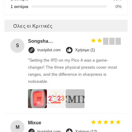
1 αστέρια
0%
Όλες οι Κριτικές
Songshang
S
trustpilot.com
Χρήσιμο (1)
"Setting the IPD on my Pico 4 was a game-
changer! The three physical presets cover most
ranges, and the difference in sharpness is
noticeable.
Mixue
M
trustpilot.com
Χρήσιμο (12)