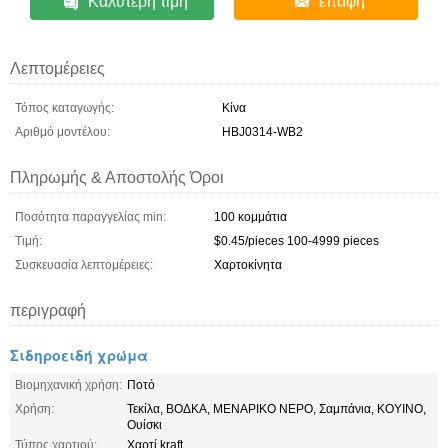
Καλύτερη τιμή
επαφή
Λεπτομέρειες
Τόπος καταγωγής:
Κίνα
Αριθμό μοντέλου:
HBJ0314-WB2
Πληρωμής & Αποστολής Όροι
Ποσότητα παραγγελίας min:
100 κομμάτια
Τιμή:
$0.45/pieces 100-4999 pieces
Συσκευασία λεπτομέρειες:
Χαρτοκίνητα
περιγραφή
Σιδηροειδή χρώμα
Βιομηχανική χρήση:
Ποτό
Χρήση:
Τεκίλα, ΒΟΔΚΑ, ΜΕΝΑΡΙΚΟ ΝΕΡΟ, Σαμπάνια, ΚΟΥΙΝΟ,
Ουίσκι
Τύπος χαρτιού:
Χαρτί kraft