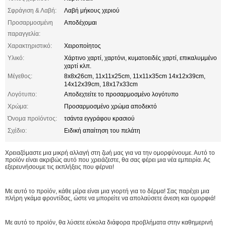
Σφράγιση & Λαβή:
Λαβή μήκους χεριού
Προσαρμοσμένη
Αποδέχομαι
παραγγελία:
Χαρακτηριστικό:
Χειροποίητος
Υλικό:
Χάρτινο χαρτί, χαρτόνι, κυματοειδές χαρτί, επικαλυμμένο
χαρτί κλπ.
Μέγεθος:
8x8x26cm, 11x11x25cm, 11x11x35cm 14x12x39cm,
14x12x39cm, 18x17x33cm
Λογότυπο:
Αποδεχτείτε το προσαρμοσμένο λογότυπο
Χρώμα:
Προσαρμοσμένο χρώμα αποδεκτό
Όνομα προϊόντος:
τσάντα εγγράφου κρασιού
Σχέδιο:
Ειδική απαίτηση του πελάτη
Χρειαζόμαστε μια μικρή αλλαγή στη ζωή μας για να την ομορφύνουμε. Αυτό το
προϊόν είναι ακριβώς αυτό που χρειάζεστε, θα σας φέρει μια νέα εμπειρία. Ας
εξερευνήσουμε τις εκπλήξεις που φέρνει!
Με αυτό το προϊόν, κάθε μέρα είναι μια γιορτή για το δέρμα! Σας παρέχει μια
πλήρη γκάμα φροντίδας, ώστε να μπορείτε να απολαύσετε άνεση και ομορφιά!
Με αυτό το προϊόν, θα λύσετε εύκολα διάφορα προβλήματα στην καθημερινή