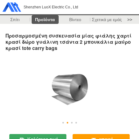
Shenzhen LuoX Electric Co., Ltd
Σπίτι
Προϊόντα
Βίντεο
Σχετικά με εμάς
>>
Προσαρμοσμένη συσκευασία μίας φιάλης χαρτί
κρασί δώρο γυάλινη τσάντα 2 μπουκάλια μαύρο
κρασί tote carry bags