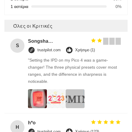
1 αστέρια
0%
Όλες οι Κριτικές
Songshang
S
trustpilot.com
Χρήσιμο (1)
"Setting the IPD on my Pico 4 was a game-
changer! The three physical presets cover most
ranges, and the difference in sharpness is
noticeable.
h*o
H
trustpilot.com
Χρήσιμο (123)