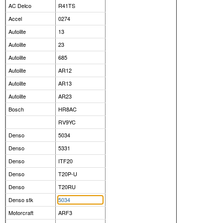
AC Delco
R41TS
Accel
0274
Autolite
13
Autolite
23
Autolite
685
Autolite
AR12
Autolite
AR13
Autolite
AR23
Bosch
HR8AC
RV9YC
Denso
5034
Denso
5331
Denso
ITF20
Denso
T20P-U
Denso
T20RU
Denso stk
5034
Motorcraft
ARF3