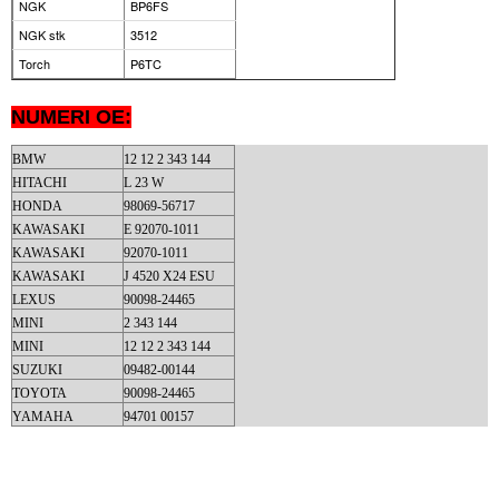
NGK
BP6FS
NGK stk
3512
Torch
P6TC
NUMERI OE:
BMW
12 12 2 343 144
HITACHI
L 23 W
HONDA
98069-56717
KAWASAKI
E 92070-1011
KAWASAKI
92070-1011
KAWASAKI
J 4520 X24 ESU
LEXUS
90098-24465
MINI
2 343 144
MINI
12 12 2 343 144
SUZUKI
09482-00144
TOYOTA
90098-24465
YAMAHA
94701 00157