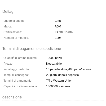
Dettagli
Luogo di origine:
Cina
Marca:
AGM
Certificazione:
ISO9001:9002
Numero di modello:
BL9Y
Termini di pagamento e spedizione
Quantità di ordine minimo:
10000 pezzi
Prezzo:
Negoziabile
Imballaggi particolari:
10 pezzi/scatola, 400 pezzi/cartone
Tempi di consegna:
20 giorni dopo il deposito
Termini di pagamento:
T/T o Western Union
Capacità di alimentazione:
1800000pcs/mese
descrizione