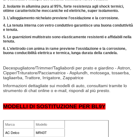
2. Isolante in allumina pura al 95%, forte resistenza agli shock termici,
ottime caratteristiche meccaniche ed elettriche, super isolamento.
3. L'alloggiamento nichelato previene l'ossidazione e la corrosione.
4. La tenuta interna con vetro conduttivo garantisce una buona conduttività
e tenuta.
5. Le guarnizioni multistrato sono elasticamente resistenti e affidabili nella
tenuta.
6. L'elettrodo con anima in rame previene l'ossidazione e la corrosione,
buona conducibilità elettrica e termica, lunga durata della candela.
Decespugliatore/Trimmer/Tagliabordi per prato e giardino - Astron,
Cipper/Trituratore/Pacciamatrice - Asplundh, motosega, tosaerba,
tagliaerba, Trattore, Irrigatore, Zappatrice
Informazioni dettagliate sui modelli di auto, consultami tramite lo
strumento di chat online o e-mail, rispondi al più presto.
MODELLI DI SOSTITUZIONE PER BL9Y
Marca
Modello
AC Delco
MR43T