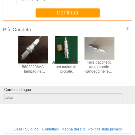
Continua
Candela
Più
Bianco
BL15Y Pizzicatori
4pcs pacchetto
Bian
56028236AA
per motori di
auto piccole
560282
lampadine
piccole
candeggine lega
lampa
RC12MCC4 per
dimensioni per
di rame BP6EY-4
RC12MCC
Jeep materiale
macchine agricole
di alta qualità
Jeep mat
nickel
nick
Cambi la lingua
Italian
Casa
|
Su di noi
|
Contattaci
|
Mappa del sito
|
Politica sulla privacy