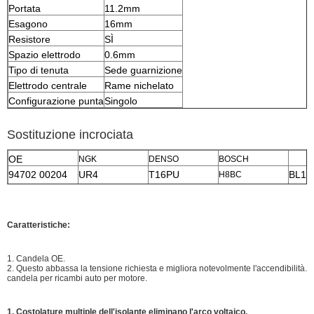
Portata
11.2mm
Esagono
16mm
Resistore
SÌ
Spazio elettrodo
0.6mm
Tipo di tenuta
Sede guarnizione
Elettrodo centrale
Rame nichelato
Configurazione punta
Singolo
Sostituzione incrociata
OE
NGK
DENSO
BOSCH
94702 00204
UR4
T16PU
BL15
H8BC
Caratteristiche:
1. Candela OE.
2. Questo abbassa la tensione richiesta e migliora notevolmente l'accendibilità.
candela per ricambi auto per motore.
1. Costolature multiple dell'isolante eliminano l'arco voltaico.