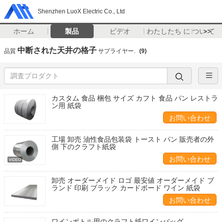
Shenzhen LuoX Electric Co., Ltd
ホーム
製品
ビデオ
わたしたち に つい て
>>
中断された天井の格子
品質
サプライヤー.
(9)
カスタム 食品 梱包 サイズ カフト 食品 パン レストラ
ン用 紙袋
お問い合わせ
工場 卸売 油性食品包装袋 トースト パン 販売者の外
側 下のクラフト紙袋
お問い合わせ
卸売 オーダーメイド ロゴ 最安値 オーダーメイド ブ
ランド 印刷 ブラック カードボード ワイン 紙袋
お問い合わせ
ワインボトル用のクラフト紙ワインバッグ