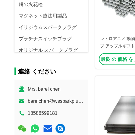
銅の火花栓
マグネット療法用製品
イリジウムスパークプラグ
プラチナスイッチプラグ
レトロアニメ 動物
ブ アップルギフト
オリジナル スパークプラグ
スマスギフト 小物
最良 の 価格 を
メント トートバッ
OEM スパークプラグ
ス
連絡 ください
スパークプラグ
ページオのスイッチプラグ
Mrs. barel chen
barelchen@wssparkplug.com
13586599181