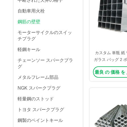
中断された天井の格子
自動車用火栓
鋼筋の壁壁
モーターサイクルのスイッ
チプラグ
軽鋼キール
カスタム 単瓶 紙
ガラス バッグ 2 
チェーンソー スパークプラ
グ
ワイン トート キ
最良 の 価格 を
メタルフレーム部品
NGK スパークプラグ
軽量鋼のストッド
トヨタ スパークプラグ
鋼製のペイントキール