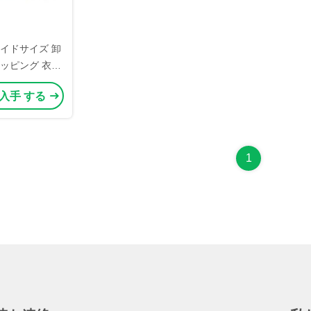
イドサイズ 卸
ッピング 衣装/
ラフトアート紙
 入手 する
1