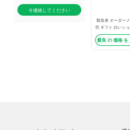
今連絡してください
製造者 オーダーメ
売 ギフト 白いショ
衣装のロゴ付きク
最良 の 価格 を
袋