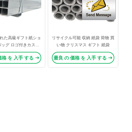
れた高級ギフト紙ショ
リサイクル可能 収納 紙袋 荷物 買
バッグ ロゴ付きカスタ
い物 クリスマス ギフト 紙袋
ッピング紙バッグ
価格 を 入手 する
最良 の 価格 を 入手 する