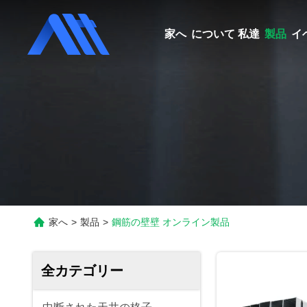
家へ
について 私達
製品
イ
家へ
>
製品
>
鋼筋の壁壁 オンライン製品
全カテゴリー