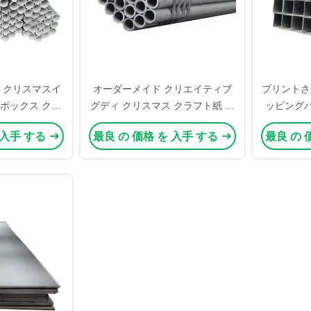
 クリスマスイ
オーダーメイド クリエイティブ
プリントさ
ボックス クリ
グディ クリスマス クラフト紙 ギ
ッピング
 ギフトオーナ
フト バッグ Xmas デコレーショ
ムショ
 入手 する
最良 の 価格 を 入手 する
最良 の 
グ 梱包ボック
ンパーティのための自分のロゴ