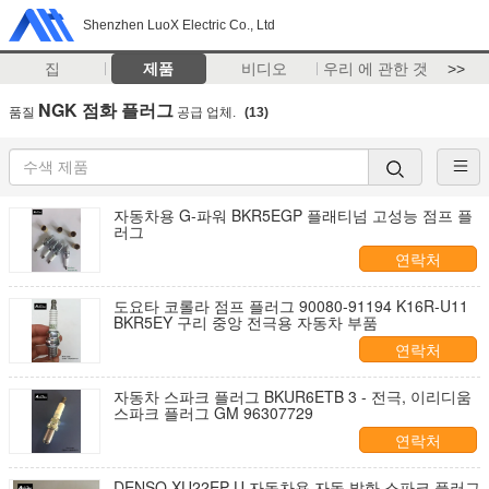
Shenzhen LuoX Electric Co., Ltd
집
제품
비디오
우리 에 관한 것
>>
NGK 점화 플러그
품질
공급 업체.
(13)
자동차용 G-파워 BKR5EGP 플래티넘 고성능 점프 플
러그
연락처
도요타 코롤라 점프 플러그 90080-91194 K16R-U11
BKR5EY 구리 중앙 전극용 자동차 부품
연락처
자동차 스파크 플러그 BKUR6ETB 3 - 전극, 이리디움
스파크 플러그 GM 96307729
연락처
DENSO XU22EP-U 자동차용 자동 발화 스파크 플러그