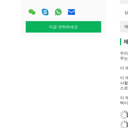
심
제
지금 연락하세요
제
우리
주는
이 
이 
사할
스로
이 
택이