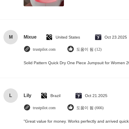
M
Mixue
United States
Oct 23.2025
trustpilot.com
도움이 됨 (12)
Solid Pattern Quick Dry One Piece Jumpsuit for Women
L
Lily
Brazil
Oct 21.2025
trustpilot.com
도움이 됨 (666)
"Great value for money. Works perfectly and arrived quickly