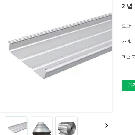
2 
모크:
가격:
표준 포
가