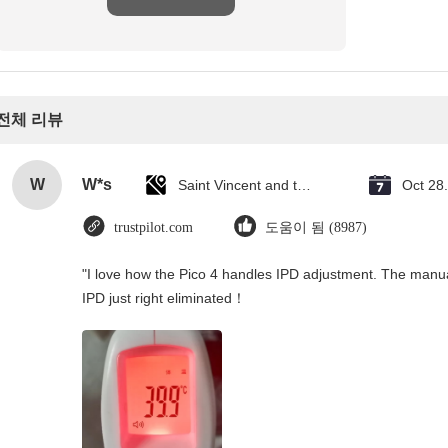
전체 리뷰
W
W*s
Saint Vincent and the Grenadines
Oct 28
trustpilot.com
도움이 됨 (8987)
"I love how the Pico 4 handles IPD adjustment. The manual s
IPD just right eliminated！