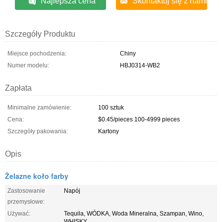
Najlepsza cena
Skontaktuj się z nami
Szczegóły Produktu
Miejsce pochodzenia:
Chiny
Numer modelu:
HBJ0314-WB2
Zapłata
Minimalne zamówienie:
100 sztuk
Cena:
$0.45/pieces 100-4999 pieces
Szczegóły pakowania:
Kartony
Opis
Żelazne koło farby
Zastosowanie
Napój
przemysłowe:
Używać:
Tequila, WÓDKA, Woda Mineralna, Szampan, Wino,
WHISKY