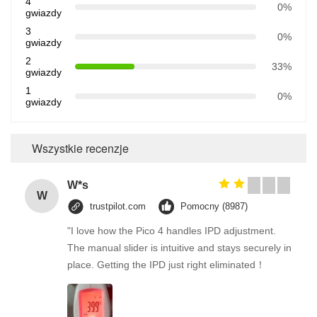
4
0%
gwiazdy
3
0%
gwiazdy
2
33%
gwiazdy
1
0%
gwiazdy
Wszystkie recenzje
W*s
W
trustpilot.com
Pomocny (8987)
"I love how the Pico 4 handles IPD adjustment.
The manual slider is intuitive and stays securely in
place. Getting the IPD just right eliminated！