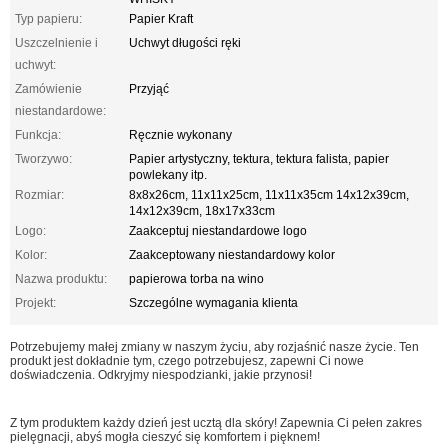
Typ papieru:
Papier Kraft
Uszczelnienie i
Uchwyt długości ręki
uchwyt:
Zamówienie
Przyjąć
niestandardowe:
Funkcja:
Ręcznie wykonany
Tworzywo:
Papier artystyczny, tektura, tektura falista, papier
powlekany itp.
Rozmiar:
8x8x26cm, 11x11x25cm, 11x11x35cm 14x12x39cm,
14x12x39cm, 18x17x33cm
Logo:
Zaakceptuj niestandardowe logo
Kolor:
Zaakceptowany niestandardowy kolor
Nazwa produktu:
papierowa torba na wino
Projekt:
Szczególne wymagania klienta
Potrzebujemy małej zmiany w naszym życiu, aby rozjaśnić nasze życie. Ten
produkt jest dokładnie tym, czego potrzebujesz, zapewni Ci nowe
doświadczenia. Odkryjmy niespodzianki, jakie przynosi!
Z tym produktem każdy dzień jest ucztą dla skóry! Zapewnia Ci pełen zakres
pielęgnacji, abyś mogła cieszyć się komfortem i pięknem!