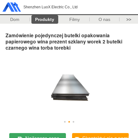
Shenzhen LuoX Electric Co., Ltd
Dom
Produkty
Filmy
O nas
>>
Zamówienie pojedynczej butelki opakowania
papierowego wina prezent szklany worek 2 butelki
czarnego wina torba torebki