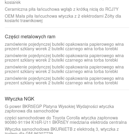
kosiarek
Ceramiczna piła łańcuchowa wgłąb z krótką nicią do RCJ7Y
OEM Mała piła łańcuchowa wtyczka z 2 elektrodami Żółty dla
kosiarki trawnikowej
Części metalowych ram
zamówienie pojedynczej butelki opakowania papierowego wina
prezent szklany worek 2 butelki czarnego wina torba torebki
zamówienie pojedynczej butelki opakowania papierowego wina
prezent szklany worek 2 butelki czarnego wina torba torebki
zamówienie pojedynczej butelki opakowania papierowego wina
prezent szklany worek 2 butelki czarnego wina torba torebki
zamówienie pojedynczej butelki opakowania papierowego wina
prezent szklany worek 2 butelki czarnego wina torba torebki
Wtyczka NGK
G-power BKR5EGP Platyna Wysokiej Wydajności wtyczka
zapłonowa dla samochodów
części samochodowe do Toyota Corolla wtyczka zapłonowa
90080-91194 K16R-U11 BKR5EY miedziana elektroda centralna
Wtyczka samochodowa BKUR6ETB z elektrodą 3, wtyczka z
irydem dla GM 96307729