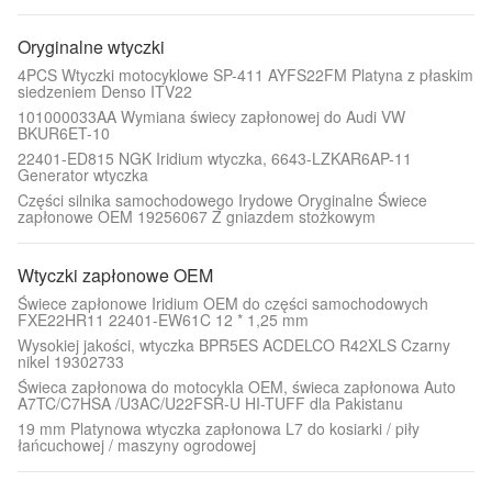
Oryginalne wtyczki
4PCS Wtyczki motocyklowe SP-411 AYFS22FM Platyna z płaskim
siedzeniem Denso ITV22
101000033AA Wymiana świecy zapłonowej do Audi VW
BKUR6ET-10
22401-ED815 NGK Iridium wtyczka, 6643-LZKAR6AP-11
Generator wtyczka
Części silnika samochodowego Irydowe Oryginalne Świece
zapłonowe OEM 19256067 Z gniazdem stożkowym
Wtyczki zapłonowe OEM
Świece zapłonowe Iridium OEM do części samochodowych
FXE22HR11 22401-EW61C 12 * 1,25 mm
Wysokiej jakości, wtyczka BPR5ES ACDELCO R42XLS Czarny
nikel 19302733
Świeca zapłonowa do motocykla OEM, świeca zapłonowa Auto
A7TC/C7HSA /U3AC/U22FSR-U HI-TUFF dla Pakistanu
19 mm Platynowa wtyczka zapłonowa L7 do kosiarki / piły
łańcuchowej / maszyny ogrodowej