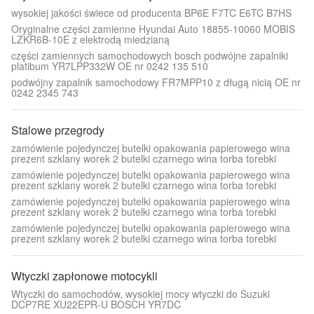
wysokiej jakości świece od producenta BP6E F7TC E6TC B7HS
Oryginalne części zamienne Hyundai Auto 18855-10060 MOBIS
LZKR6B-10E z elektrodą miedzianą
części zamiennych samochodowych bosch podwójne zapalniki
platibum YR7LPP332W OE nr 0242 135 510
podwójny zapalnik samochodowy FR7MPP10 z długą nicią OE nr
0242 2345 743
Stalowe przegrody
zamówienie pojedynczej butelki opakowania papierowego wina
prezent szklany worek 2 butelki czarnego wina torba torebki
zamówienie pojedynczej butelki opakowania papierowego wina
prezent szklany worek 2 butelki czarnego wina torba torebki
zamówienie pojedynczej butelki opakowania papierowego wina
prezent szklany worek 2 butelki czarnego wina torba torebki
zamówienie pojedynczej butelki opakowania papierowego wina
prezent szklany worek 2 butelki czarnego wina torba torebki
Wtyczki zapłonowe motocykli
Wtyczki do samochodów, wysokiej mocy wtyczki do Suzuki
DCP7RE XU22EPR-U BOSCH YR7DC