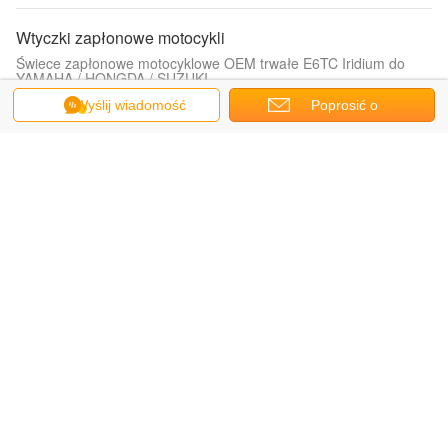
Wtyczki zapłonowe motocykli
Świece zapłonowe motocyklowe OEM trwałe E6TC Iridium do
YAMAHA / HONGDA / SUZUKI
Wyślij wiadomość
Poprosić o
Stalowe przegrody
wycenę
Pojemniki z papierowymi torebkami do przechowywania
Płytka zapłonowa piły łańcuchowej
Świeca zapłonowa do samochodu z rdzeniem miedzianym
BPM6A / WS8F / C8JY / W20MP-U / L6TC
lekki profil stalowy
Niestandardowe logo stożkowe wiolonczelistki, cukierki / butelki
wina, torebki, świąteczne torebki, opakowania na prezenty.
Wtyczka NGK
Silna odporność wtyczka zapłonu samochodowego BP6EY 7727
z białą śrubą V - wycięty