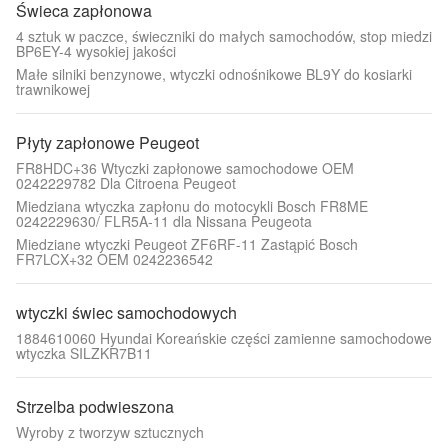
Świeca zapłonowa
4 sztuk w paczce, świeczniki do małych samochodów, stop miedzi
BP6EY-4 wysokiej jakości
Małe silniki benzynowe, wtyczki odnośnikowe BL9Y do kosiarki
trawnikowej
Płyty zapłonowe Peugeot
FR8HDC+36 Wtyczki zapłonowe samochodowe OEM
0242229782 Dla Citroena Peugeot
Miedziana wtyczka zapłonu do motocykli Bosch FR8ME
0242229630/ FLR5A-11 dla Nissana Peugeota
Miedziane wtyczki Peugeot ZF6RF-11 Zastąpić Bosch
FR7LCX+32 OEM 0242236542
wtyczki świec samochodowych
1884610060 Hyundai Koreańskie części zamienne samochodowe
wtyczka SILZKR7B11
Strzelba podwieszona
Wyroby z tworzyw sztucznych