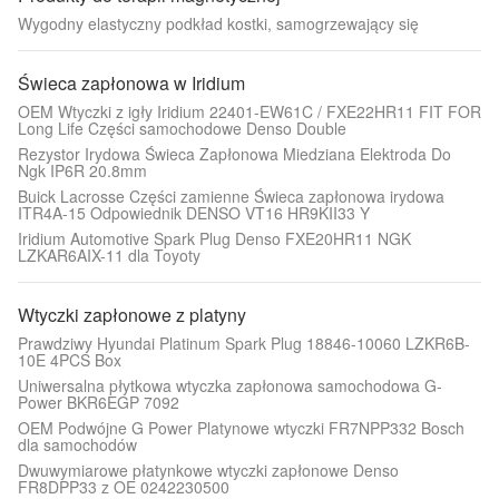
Wygodny elastyczny podkład kostki, samogrzewający się
Świeca zapłonowa w Iridium
OEM Wtyczki z igły Iridium 22401-EW61C / FXE22HR11 FIT FOR
Long Life Części samochodowe Denso Double
Rezystor Irydowa Świeca Zapłonowa Miedziana Elektroda Do
Ngk IP6R 20.8mm
Buick Lacrosse Części zamienne Świeca zapłonowa irydowa
ITR4A-15 Odpowiednik DENSO VT16 HR9KII33 Y
Iridium Automotive Spark Plug Denso FXE20HR11 NGK
LZKAR6AIX-11 dla Toyoty
Wtyczki zapłonowe z platyny
Prawdziwy Hyundai Platinum Spark Plug 18846-10060 LZKR6B-
10E 4PCS Box
Uniwersalna płytkowa wtyczka zapłonowa samochodowa G-
Power BKR6EGP 7092
OEM Podwójne G Power Platynowe wtyczki FR7NPP332 Bosch
dla samochodów
Dwuwymiarowe płatynkowe wtyczki zapłonowe Denso
FR8DPP33 z OE 0242230500