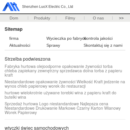
Shenzhen LuoX Electric Co., Ltd
Dom
Produkty
Filmy
O nas
>>
Sitemap
firma
Wycieczka po fabryce
Kontrola jakości
Aktualności
Sprawy
Skontaktuj się z nami
Strzelba podwieszona
Fabryka hurtowa olejoodporne opakowanie żywności torba
chleba zapiekany zewnętrzny sprzedawca dolna torba z papieru
kraft
Niestandardowe opakowanie żywności Wielkość Kraft jedzenie na
wynos chleb papierowy worek do restauracji
hurtowe wielokrotnie używane torebki wina z papieru kraft do
butelki wina
Sprzedaż hurtowa Logo niestandardowe Najlepsza cena
Niestandardowe Drukowanie Markowe Czarny Karton Wianowy
Worek Papierowy
wtyczki świec samochodowych