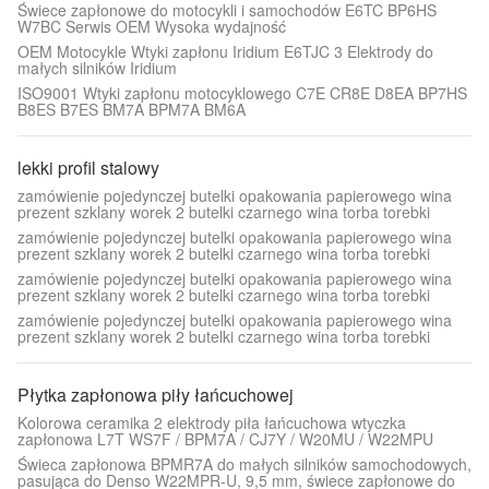
Świece zapłonowe do motocykli i samochodów E6TC BP6HS
W7BC Serwis OEM Wysoka wydajność
OEM Motocykle Wtyki zapłonu Iridium E6TJC 3 Elektrody do
małych silników Iridium
ISO9001 Wtyki zapłonu motocyklowego C7E CR8E D8EA BP7HS
B8ES B7ES BM7A BPM7A BM6A
lekki profil stalowy
zamówienie pojedynczej butelki opakowania papierowego wina
prezent szklany worek 2 butelki czarnego wina torba torebki
zamówienie pojedynczej butelki opakowania papierowego wina
prezent szklany worek 2 butelki czarnego wina torba torebki
zamówienie pojedynczej butelki opakowania papierowego wina
prezent szklany worek 2 butelki czarnego wina torba torebki
zamówienie pojedynczej butelki opakowania papierowego wina
prezent szklany worek 2 butelki czarnego wina torba torebki
Płytka zapłonowa piły łańcuchowej
Kolorowa ceramika 2 elektrody piła łańcuchowa wtyczka
zapłonowa L7T WS7F / BPM7A / CJ7Y / W20MU / W22MPU
Świeca zapłonowa BPMR7A do małych silników samochodowych,
pasująca do Denso W22MPR-U, 9,5 mm, świece zapłonowe do