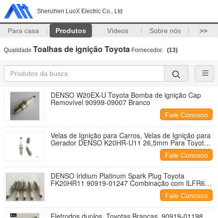
Shenzhen LuoX Electric Co., Ltd
Para casa
Produtos
Vídeos
Sobre nós
>>
Toalhas de ignição Toyota
Qualidade
Fornecedor.
(13)
DENSO W20EX-U Toyota Bomba de ignição Cap
Removível 90999-09007 Branco
Fale Conosco
Velas de Ignição para Carros, Velas de Ignição para
Gerador DENSO K20HR-U11 26,5mm Para Toyota
Hilux TGN OEM 90919-01235
Fale Conosco
DENSO Iridium Platinum Spark Plug Toyota
FK20HR11 90919-01247 Combinação com ILFR6D-
11
Fale Conosco
Eletrodos duplos, Toyotas Brancas, 90919-01198