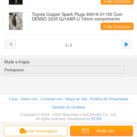
Fale Conosco
Para Toyota OE 90919-01166
Toyota Copper Spark Plugs 90919-01155 Com
DENSO 3235 QJ16AR-U 19mm comprimento
Fale Conosco
1 / 2
Mude a língua
Portuguese
Casa
|
Sobre nós
|
Contacte-nos
|
Mapa do Site
|
Política de Privacidade
Opinião do Desktop
Copyright © 2016 - 2025 Shenzhen LuoX Electric Co., Ltd.
All rights reserved. Developed by
ECER
Enviar mensagem
Pedir um