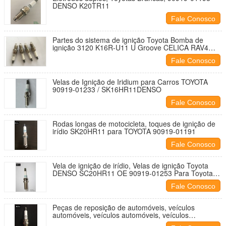
DENSO K20TR11
Fale Conosco
Partes do sistema de ignição Toyota Bomba de
ignição 3120 K16R-U11 U Groove CELICA RAV4
YARIS Com OE 90919-01164
Fale Conosco
Velas de Ignição de Iridium para Carros TOYOTA
90919-01233 / SK16HR11DENSO
Fale Conosco
Rodas longas de motocicleta, toques de ignição de
irídio SK20HR11 para TOYOTA 90919-01191
Fale Conosco
Vela de ignição de irídio, Velas de ignição Toyota
DENSO SC20HR11 OE 90919-01253 Para Toyota
comprimento 26,5 mm
Fale Conosco
Peças de reposição de automóveis, veículos
automóveis, veículos automóveis, veículos
automóveis, veículos automóveis DENSO K20R-U